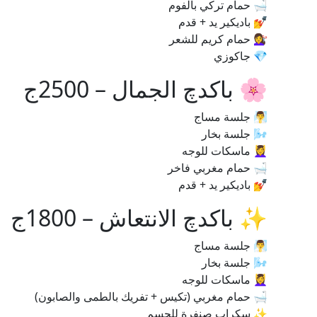
🛁 حمام تركي بالفوم
💅 باديكير يد + قدم
💇‍♀️ حمام كريم للشعر
💎 جاكوزي
🌸 باكدچ الجمال – 2500ج
🧖‍♂️ جلسة مساج
🌬️ جلسة بخار
💆‍♀️ ماسكات للوجه
🛁 حمام مغربي فاخر
💅 باديكير يد + قدم
✨ باكدچ الانتعاش – 1800ج
🧖‍♂️ جلسة مساج
🌬️ جلسة بخار
💆‍♀️ ماسكات للوجه
🛁 حمام مغربي (تكيس + تفريك بالطمى والصابون)
✨ سكراب صنفرة للجسم