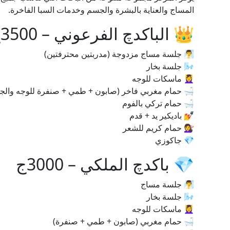
المساج والعناية بالبشرة والجسم وخدمات السبا الفاخرة.
👑 الباكدچ الفرعوني – 3500ج
🧖‍♂️ جلسة مساج مزدوجة (مدربتين محترفتين)
🌬️ جلسة بخار
💆‍♀️ ماسكات للوجه
🛁 حمام مغربي فاخر (صابون + طمي + صنفرة للوجه والج
🛁 حمام تركي بالفوم
💅 باديكير يد + قدم
💇‍♀️ حمام كريم للشعر
💎 جاكوزي
💎 باكدچ الملكي – 3000ج
🧖‍♂️ جلسة مساج
🌬️ جلسة بخار
💆‍♀️ ماسكات للوجه
🛁 حمام مغربي (صابون + طمي + صنفرة)