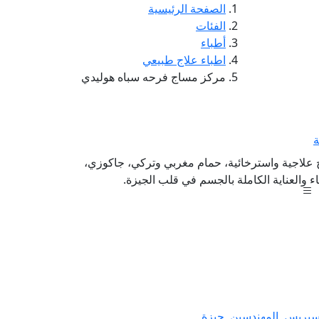
الصفحة الرئيسية
الفئات
أطباء
اطباء علاج طبيعي
مركز مساج فرحه سباه هوليدي
ة
 علاجية واسترخائية، حمام مغربي وتركي، جاكوزي،
سبريس, المهندسين, جيزة