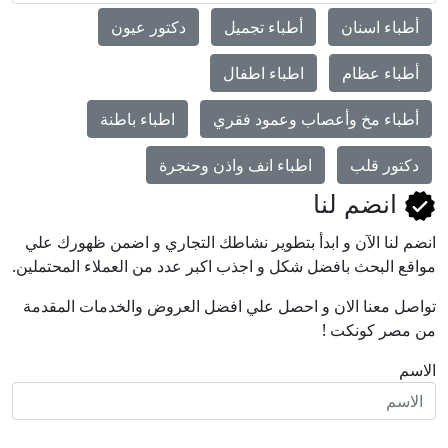
أطباء اسنان
أطباء تجميل
دكتور عيون
أطباء عظام
اطباء اطفال
أطباء مخ وأعصاب وعمود فقري
اطباء باطنة
دكتور قلب
اطباء انف واذن وحنجرة
انضم لنا
انضم لنا اﻵن و ابدأ بتطوير نشاطك التجاري و اضمن ظهورك علي
مواقع البحث بافضل شكل و اجذب اكبر عدد من العملاء المحتملين.
تواصل معنا الان و احصل علي افضل العروض والخدمات المقدمة
من مصر كونكت !
الاسم