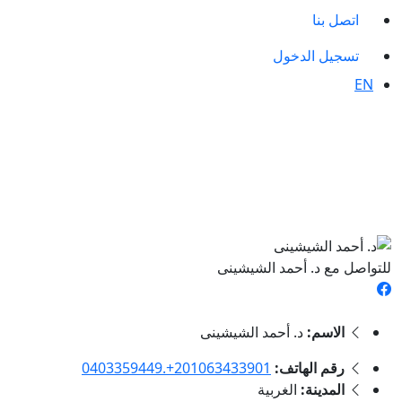
اتصل بنا
تسجيل الدخول
EN
للتواصل مع د. أحمد الشيشينى
الاسم:
د. أحمد الشيشينى
رقم الهاتف:
‎0403359449.‎+201063433901
المدينة:
الغربية