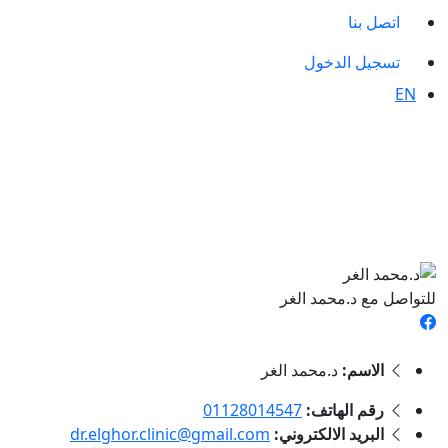
اتصل بنا
تسجيل الدخول
EN
للتواصل مع د.محمد الغر
الاسم:
د.محمد الغر
رقم الهاتف:
01128014547
البريد الالكتروني:
dr.elghor.clinic@gmail.com