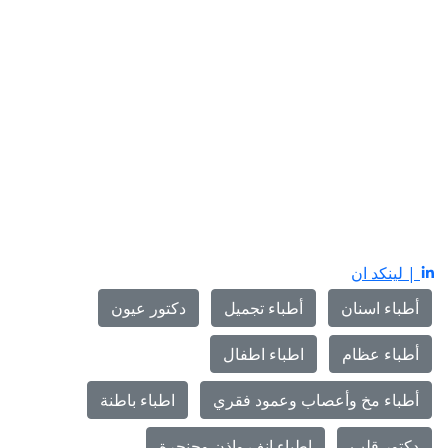
| لينكد ان
أطباء اسنان
أطباء تجميل
دكتور عيون
أطباء عظام
اطباء اطفال
أطباء مخ وأعصاب وعمود فقري
اطباء باطنة
دكتور قلب
اطباء انف واذن وحنجرة