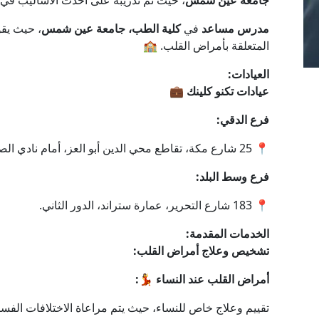
جامعة عين شمس
، حيث تم تدريبه على أحدث الأساليب ف
مدرس مساعد
في
كلية الطب، جامعة عين شمس
، حيث يق
المتعلقة بأمراض القلب. 🏫
العيادات:
عيادات تكنو كلينك
💼
فرع الدقي:
📍 25 شارع مكة، تقاطع محي الدين أبو العز، أمام نادي الصيد.
فرع وسط البلد:
📍 183 شارع التحرير، عمارة ستراند، الدور الثاني.
الخدمات المقدمة:
تشخيص وعلاج أمراض القلب:
أمراض القلب عند النساء 💃:
تقييم وعلاج خاص للنساء، حيث يتم مراعاة الاختلافات الف