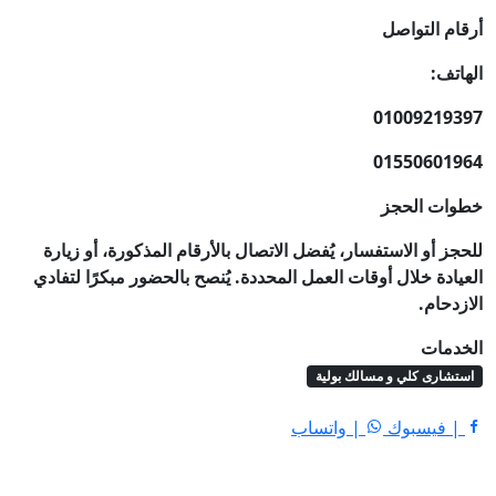
أرقام التواصل
الهاتف:
01009219397
01550601964
خطوات الحجز
للحجز أو الاستفسار، يُفضل الاتصال بالأرقام المذكورة، أو زيارة
العيادة خلال أوقات العمل المحددة. يُنصح بالحضور مبكرًا لتفادي
الازدحام.
الخدمات
استشارى كلي و مسالك بولية
| فيسبوك
| واتساب