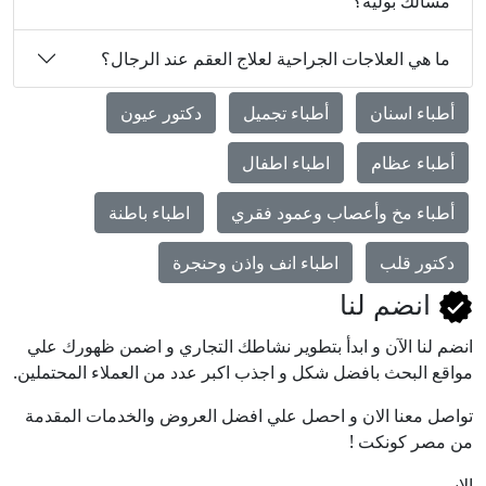
مسالك بولية؟
ما هي العلاجات الجراحية لعلاج العقم عند الرجال؟
أطباء اسنان
أطباء تجميل
دكتور عيون
أطباء عظام
اطباء اطفال
أطباء مخ وأعصاب وعمود فقري
اطباء باطنة
دكتور قلب
اطباء انف واذن وحنجرة
انضم لنا
انضم لنا اﻵن و ابدأ بتطوير نشاطك التجاري و اضمن ظهورك علي
مواقع البحث بافضل شكل و اجذب اكبر عدد من العملاء المحتملين.
تواصل معنا الان و احصل علي افضل العروض والخدمات المقدمة
من مصر كونكت !
الاسم