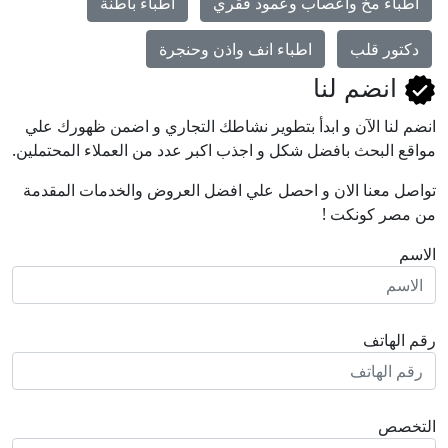
أطباء مخ وأعصاب وعمود فقري
اطباء باطنة
دكتور قلب
اطباء انف واذن وحنجرة
انضم لنا
انضم لنا اﻵن و ابدأ بتطوير نشاطك التجاري و اضمن ظهورك علي
مواقع البحث بافضل شكل و اجذب اكبر عدد من العملاء المحتملين.
تواصل معنا الان و احصل علي افضل العروض والخدمات المقدمة
من مصر كونكت !
الاسم
رقم الهاتف
التخصص