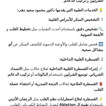
الشرايين
و
تركيب الدعائم
.
💡
الخدمات الطبية التي يقدمها دكتور محمود سعيد دهب
:
1.
التشخيص المبكر للأمراض القلبية
:
🔍
تشخيص دقيق
باستخدام أحدث التقنيات مثل
تخطيط القلب
و
الأشعة الصوتية
.
🩻 فحص شامل للقلب والأوعية الدموية للكشف المبكر عن
أي
مشاكل صحية
.
2.
القسطرة القلبية التداخلية
:
💉
إجراء القسطرة القلبية التداخلية
لعلاج حالات مثل
الانسداد
الشرياني
،
توسيع الشرايين
باستخدام
البالونات
أو
تركيب الدعائم
.
🫀
القسطرة العلاجية
لحالات
الذبحة الصدرية
أو
احتشاء عضلة
القلب
.
⚡
القسطرة لعلاج اضطرابات نظم القلب
مثل
الرجفان الأذيني
باستخدام
تقنية الـ Ablation
لتعديل النشاط الكهربائي للقلب.