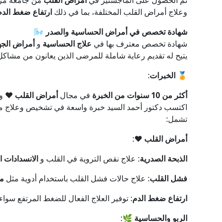
تم الحصول على الماجستير في
أمراض القلب
من جامعة مر
وعلاج أمراض القلب المختلفة، بما في ذلك
ارتفاع ضغط الدم
شهادة تخصص في أمراض الحساسية والصدر
🌬️
شهادة تخصص معترف بها في
علاج الحساسية
و
أمراض الجه
يتيح له تقديم رعاية شاملة للمرضى الذين يعانون من مشاكل
🏅
الخبرات
:
أكثر من 10 سنوات من الخبرة
في مجال
أمراض القلب
❤️ و
اكتسب دكتور أحمد السيد خبرة واسعة في تشخيص وعلاج مج
تشمل:
أمراض القلب
❤️:
الذبحة الصدرية
: علاج نقص التروية في القلب و
الانسدادات ا
فشل القلب
: علاج حالات فشل القلب باستخدام أدوية مثل
مد
ارتفاع ضغط الدم
: توفير العلاج الفعال للضغط المرتفع سواء 
الربو والحساسية
🌿: