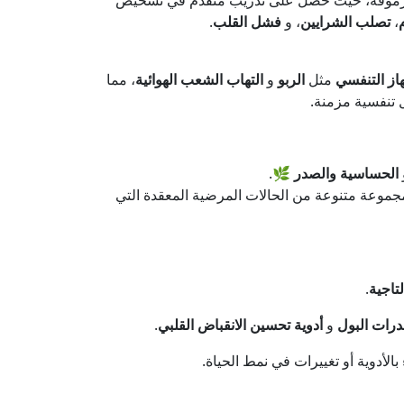
موقة، حيث حصل على تدريب متقدم في تشخيص
،
تصلب الشرايين
، و
فشل القلب
.
از التنفسي
مثل
الربو
و
التهاب الشعب الهوائية
، مما
 تنفسية مزمنة.
الحساسية والصدر
🌿.
موعة متنوعة من الحالات المرضية المعقدة التي
لتاجية
.
رات البول
و
أدوية تحسين الانقباض القلبي
.
بالأدوية أو تغييرات في نمط الحياة.