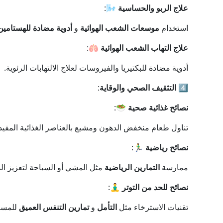
علاج الربو والحساسية
🌬️:
استخدام
موسعات الشعب الهوائية
و
أدوية مضادة للهستامين
علاج التهاب الشعب الهوائية
🫁:
أدوية مضادة للبكتيريا والفيروسات لعلاج الالتهابات الرئوية.
4️⃣
التثقيف الصحي والوقاية
:
نصائح غذائية صحية
🥗:
تناول طعام منخفض الدهون ومشبع بالعناصر الغذائية المفي
نصائح رياضية
🏃‍♂️:
ممارسة
التمارين الرياضية
مثل المشي أو السباحة لتعزيز الد
نصائح للحد من التوتر
🧘‍♂️:
تقنيات الاسترخاء مثل
التأمل
و
تمارين التنفس العميق
للمسا