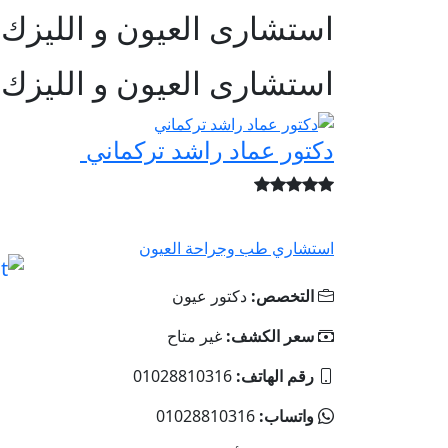
استشارى العيون و الليزك
استشارى العيون و الليزك
دكتور عماد راشد تركماني
استشاري طب وجراحة العيون
التخصص:
دكتور عيون
سعر الكشف:
غير متاح
رقم الهاتف:
01028810316‬
واتساب:
01028810316‬