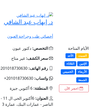
د. إيهاب عبد الشافي
أخصائي طب وجراحة العيون
الأيام المتاحة
التخصص:
دكتور عيون
السبت
الأحد
سعر الكشف:
غير متاح
الإثنين
الثلاثاء
رقم الهاتف:
‎+201018730630
الأربعاء
الخميس
واتساب:
‎+201018730630
الجمعة
المنطقة:
6 أكتوبر, جيزة
احجز الآن
العنوان:
الناصر - عمارات البنك، عمارة 3