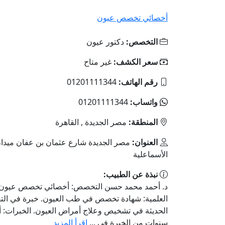
أخصائي تخصص عيون
التخصص:
دكتور عيون
سعر الكشف:
غير متاح
رقم الهاتف:
01201111344
واتساب:
01201111344
المنطقة:
مصر الجديدة , القاهرة
العنوان:
مصر الجديدة شارع عثمان بن عفان ميدا
الأسماعلية
نبذة عن الطبيب:
د. أحمد محمد حسن التخصص: أخصائي تخصص عيون 
العلمية: شهادة تخصص في طب العيون. خبرة في التق
سنوات من الخبرة في ...
اقرأ المزيد