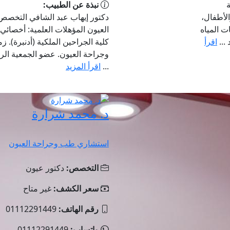
نبذة عن الطبيب:
الأطفال،
دكتور إيهاب عبد الشافي التخص
ت المياه
العيون المؤهلات العلمية: أخصائ
...
اقرأ
كلية الجراحين الملكية (أدنبرة).
وجراحة العيون. عضو الجمعية الر
...
اقرأ المزيد
د. محمد شرارة
استشاري طب وجراحة العيون
التخصص:
دكتور عيون
سعر الكشف:
غير متاح
رقم الهاتف:
01112291449
واتساب:
01112291449