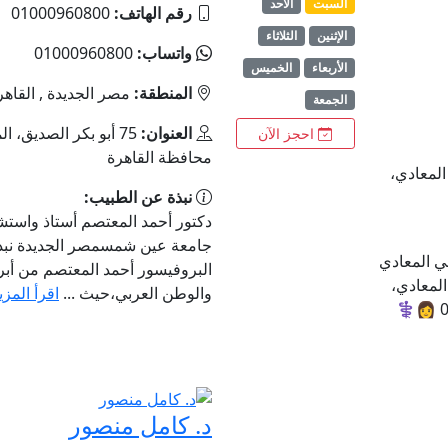
السبت
الأحد
رقم الهاتف:
01000960800
الإثنين
الثلاثاء
واتساب:
01000960800
الأربعاء
الخميس
المنطقة:
مصر الجديدة , القاهر
الجمعة
العنوان:
75 أبو بكر الصديق،
احجز الآن
محافظة القاهرة‬
، المعادي،
نبذة عن الطبيب:
دكتور أحمد المعتصم أستاذ واستش
جامعة عين شمسمصر الجديدة نبذة 
ي المعادي
البروفيسور أحمد المعتصم من أبر
شوا، المعادي،
والوطن العربي،حيث ...
اقرأ المزي
فوق صيدلية الخلفاده.📞 رقم الهاتف: 01094031071 👩⚕️
د. كامل منصور