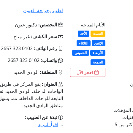
لطب وجراحة العيون
الأيام المتاحة
التخصص:
دكتور عيون
السبت
الأحد
سعر الكشف:
غير متاح
الإثنين
الثلاثاء
رقم الهاتف:
0102 323 2657
الأربعاء
الخميس
واتساب:
0102 323 2657
الجمعة
المنطقة:
الوادي الجديد
احجز الآن
ن
العنوان:
يقع المركز في طريق 
الواحات الداخلة، الوادي الجديد. ت
التابعة للواحات الداخلة، مما يس
مناطق الوادي الجديد.
المؤهلات
نيات
نبذة عن الطبيب:
الحديثة في تشخيص وعلاج أمراض العيون. الخبرات: أكثر من 5
...
اقرأ المزيد