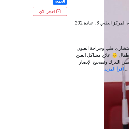
الجمعة
احجز الآن
📍 القاهرة - الرحاب، المركز الطبي 3، عيادة 202
استشاري طب وجراحة العيون
أطفال 👶 علاج مشاكل العين
ر. الليزك وتصحيح الإبصار
..
اقرأ المزيد