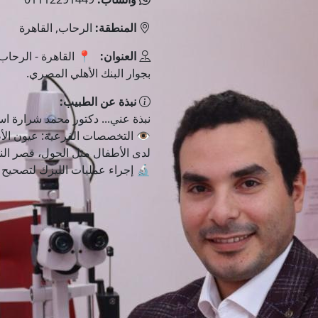
المنطقة:
الرحاب, القاهرة
العنوان:
بجوار البنك الأهلي المصري.
نبذة عن الطبيب:
نبذة عني... دكتور محمد شرارة 
👁️ التخصصات الفرعية: عيون ال
لدى الأطفال مثل الحول، قصر النظ
🔬 إجراء عمليات الليزك لتصحيح .