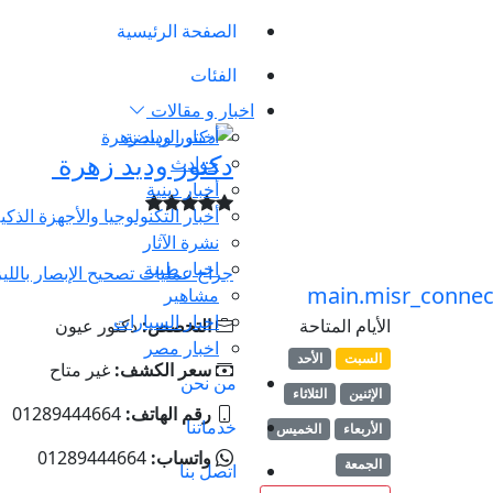
الصفحة الرئيسية
الفئات
اخبار و مقالات
أخبار الرياضة
دكتور وديد زهرة
حوادث
أخبار دينية
أخبار التكنولوجيا والأجهزة الذكي
نشرة الآثار
اخبار طبية
جراح عمليات تصحيح الإبصار بالليز
مشاهير
اخبار السيارات
الأيام المتاحة
التخصص:
دكتور عيون
اخبار مصر
السبت
الأحد
سعر الكشف:
غير متاح
من نحن
الإثنين
الثلاثاء
رقم الهاتف:
01289444664
خدماتنا
الأربعاء
الخميس
واتساب:
01289444664
الجمعة
اتصل بنا