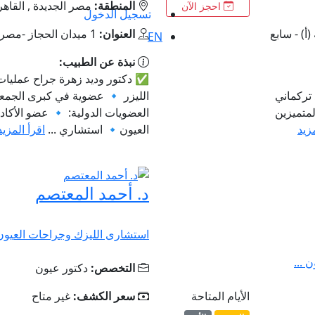
المنطقة:
مصر الجديدة , القاهر
احجز الآن
تسجيل الدخول
(أ) - سابع
العنوان:
1 ميدان الحجاز -مصر الجديده
EN
نبذة عن الطبيب:
✅ دكتور وديد زهرة جراح عمليات 
 تركماني
الليزر 🔹 عضوية في كبرى الجمعي
لمتميزين
العضويات الدولية: 🔹 عضو الأكاد
مزيد
العيون🔹 استشاري ...
اقرأ المزيد
د. أحمد المعتصم
استشارى الليزك وجراحات العيون
 ...
التخصص:
دكتور عيون
الأيام المتاحة
سعر الكشف:
غير متاح