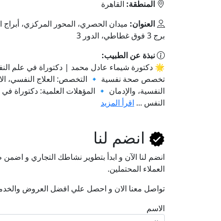
المنطقة:
القاهرة
العنوان:
ميدان الحصري، المحور المركزي، أبراج ال
برج 3 فوق غطاطي، الدور 3
نبذة عن الطبيب:
🌟 دكتورة شيماء عادل محمد | دكتوراة في علم الن
تخصص صحة نفسية 🔹 التخصص: العلاج النفسي، ال
النفسية، والإدمان 🔹 المؤهلات العلمية: دكتوراة في 
النفس ...
اقرأ المزيد
انضم لنا
انضم لنا اﻵن و ابدأ بتطوير نشاطك التجاري و اضم
العملاء المحتملين.
تواصل معنا الان و احصل علي افضل العروض والخدم
الاسم