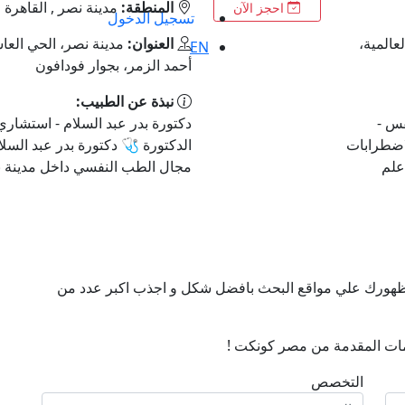
المنطقة:
مدينة نصر , القاهرة
احجز الآن
تسجيل الدخول
عالمية،
العنوان:
مدينة نصر، الحي الع
EN
أحمد الزمر، بجوار فودافون
نبذة عن الطبيب:
فس -
دكتورة بدر عبد السلام - استشار
اضطرابات
الدكتورة 🩺 دكتورة بدر عبد السلا
علم
مجال الطب النفسي داخل مدينة نص
ن ظهورك علي مواقع البحث بافضل شكل و اجذب اكبر عدد من
ات المقدمة من مصر كونكت !
التخصص