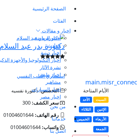
الصفحة الرئيسية
الفئات
اخبار و مقالات
أخبار الرياضة
دكتورة بدر عبد السلام
حوادث
أخبار دينية
أخبار التكنولوجيا والأجهزة الذكي
نشرة الآثار
اخبار طبية
استشاري الطب النفسي
مشاهير
اخبار السيارات
الأيام المتاحة
التخصص:
دكتورة نفسيه
اخبار مصر
السبت
الأحد
سعر الكشف:
300
من نحن
الإثنين
الثلاثاء
رقم الهاتف:
01004601644
خدماتنا
الأربعاء
الخميس
واتساب:
01004601644
الجمعة
اتصل بنا