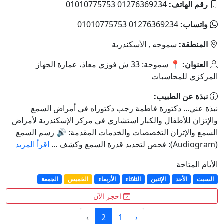
رقم الهاتف:
01276369234 01010775753
واتساب:
01276369234 01010775753
المنطقة:
سموحه , الأسكندرية
العنوان:
📍 سموحة: 33 ش فوزي معاذ، عمارة الجهاز
المركزي للمحاسبات
نبذة عن الطبيب:
نبذة عني... دكتورة فاطمة رجب دكتوراه في أمراض السمع
والإتزان للأطفال والكبار استشاري في مركز الإسكندرية لأمراض
السمع والإتزان التخصصات والخدمات المقدمة: 🔊 رسم السمع
(Audiogram): فحص لتحديد قدرة السمع وكشف ...
اقرأ المزيد
الأيام المتاحة
السبت
الأحد
الإثنين
الثلاثاء
الأربعاء
الخميس
الجمعة
احجز الآن
›
2
1
‹