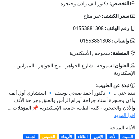
التخصص:
دكتور انف واذن وحنجرة
سعر الكشف:
غير متاح
رقم الهاتف:
01553881308
واتساب:
01553881308
المنطقة:
سموحه , الأسكندرية
العنوان:
سموحة - شارع الجواهر - برج الجواهر - الميزانين -
الإسكندرية
نبذة عن الطبيب:
نبذة عني... 🔹 دكتور أحمد صبحي يوسف 🔹 استشاري أول أنف
وأذن وحنجرة أستاذ جراحة أورام الرأس والعنق وجراحة الأنف
والأذن والحنجرة - كلية الطب، جامعة الإسكندرية 📌 المؤهلات ...
اقرأ المزيد
الأيام المتاحة
السبت
الأحد
الإثنين
الثلاثاء
الأربعاء
الخميس
الجمعة