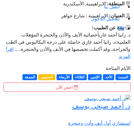
المنطقة:
الابراهيمية, الأسكندرية
اتصل بنا
العنوان:
الإبراهيمية : شارع جواهر
تسجيل الدخول
نبذة عن الطبيب:
EN
د. رانيا أحمد غازيأخصائية الأنف والأذن والحنجرة المؤهلات
العلمية:د. رانيا أحمد غازي حاصلة على درجة البكاليوس في الطب
والجراحة، وقد أكملت تخصصها في الأنف والأذن والحنجرة، ...
اقرأ
المزيد
الأيام المتاحة
السبت
الأحد
الإثنين
الثلاثاء
الأربعاء
الخميس
الجمعة
احجز الآن
د. أحمد صبحي يوسف
استشاري أول أنف وأذن وحنجرة