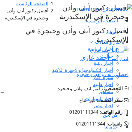
الصفحة الرئيسية
أفضل دكتور أنف وأذن
أفضل دكتور أنف وأذن
وحنجرة في الإسكندرية
وحنجرة في الإسكندرية
الصفحة الرئيسية
أفضل دكتور أنف وأذن وحنجرة في
الفئات
الإسكندرية
اخبار و مقالات
أخبار الرياضة
حوادث
د. رانيا أحمد غازي
أخبار دينية
أخبار التكنولوجيا والأجهزة الذكية
اخصائي انف و اذن و حنجرة
نشرة الآثار
اخبار طبية
التخصص:
دكتور انف واذن وحنجرة
مشاهير
اخبار السيارات
سعر الكشف:
غير متاح
اخبار مصر
رقم الهاتف:
01201111344
من نحن
واتساب:
01201111344
خدماتنا