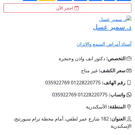
احجز الآن
د. سمير عسل
أستاذ أمراض السمع والاتزان
التخصص:
دكتور انف واذن وحنجرة
سعر الكشف:
غير متاح
رقم الهاتف:
01228220775 035922769
واتساب:
01228220775 035922769
المنطقة:
الأسكندرية
العنوان:
182 شارع عمر لطفي، أمام محطة ترام سبورتنج،
الإسكندرية