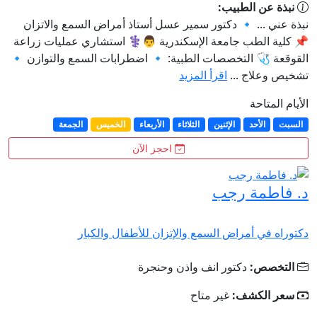
نبذة عن الطبيب:
نبذة عني ... 🔹 دكتور سمير عسل أستاذ أمراض السمع والاتزان
📌 كلية الطب جامعة الإسكندرية 👨⚕️ استشاري عمليات زراعة
القوقعة 🩺 التخصصات الطبية: 🔹 اضطرابات السمع والتوازن 🔹
تشخيص وعلاج ...
اقرأ المزيد
الأيام المتاحة
السبت
الأحد
الإثنين
الثلاثاء
الأربعاء
الخميس
الجمعة
احجز الآن
د. فاطمة رجب
دكتوراه في أمراض السمع والإتزان للأطفال والكبار
التخصص:
دكتور انف واذن وحنجرة
سعر الكشف:
غير متاح