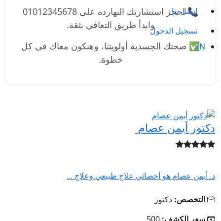
اتصل بنا
📞 احجز استشارتك النهارده على 01012345678
وابدأ طريق التعافي بثقة.
تسجيل الدخول
✅ صحتك الجسدية أولويتنا، وهنكون معاك في كل
EN
خطوة.
دكتور أيمن عصام
د. أيمن عصام هو أخصائي علاج طبيعي وعلاج ...
التخصص:
دكتور
سعر الكشف:
500