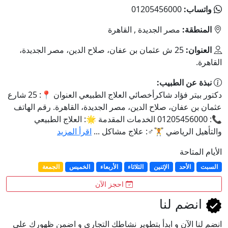
واتساب:
01205456000
المنطقة:
مصر الجديدة , القاهرة
العنوان:
25 ش عثمان بن عفان، صلاح الدين، مصر الجديدة،
القاهرة.
نبذة عن الطبيب:
دكتور بيتر فؤاد شاكرأخصائي العلاج الطبيعي العنوان 📍: 25 شارع
عثمان بن عفان، صلاح الدين، مصر الجديدة، القاهرة. رقم الهاتف
📞: 01205456000 الخدمات المقدمة 🌟: العلاج الطبيعي
والتأهيل الرياضي 🏋️♂️: علاج مشاكل ...
اقرأ المزيد
الأيام المتاحة
السبت
الأحد
الإثنين
الثلاثاء
الأربعاء
الخميس
الجمعة
احجز الآن
انضم لنا
انضم لنا اﻵن و ابدأ بتطوير نشاطك التجاري و اضمن ظهورك علي