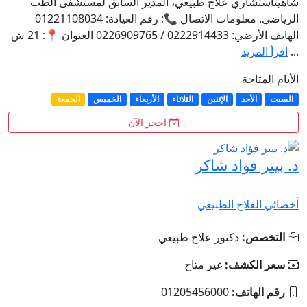
شاهيناستشاري علاج طبيعي، المدير السابق لمستشفى الطب
الرياضي. معلومات الاتصال 📞: رقم العيادة: 01221108034
الهاتف الأرضي: 0222914433 / 0226909765 العنوان 📍: 21 ش
...
اقرأ المزيد
الأيام المتاحة
السبت
الأحد
الإثنين
الثلاثاء
الأربعاء
الخميس
الجمعة
احجز الآن
د. بيتر فؤاد شاكر
أخصائي العلاج الطبيعي
التخصص:
دكتور علاج طبيعي
سعر الكشف:
غير متاح
رقم الهاتف:
01205456000