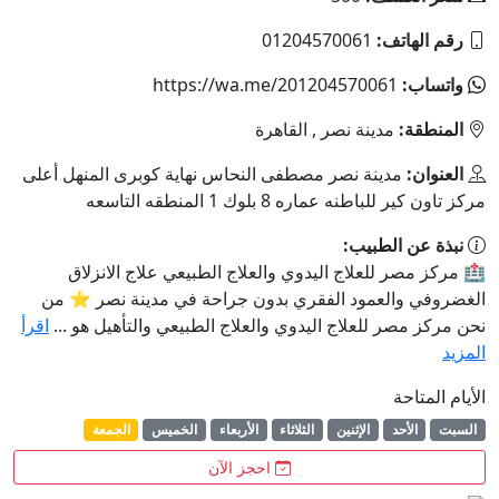
رقم الهاتف:
01204570061
واتساب:
https://wa.me/201204570061
المنطقة:
مدينة نصر , القاهرة
العنوان:
مدينة نصر مصطفى النحاس نهاية كوبرى المنهل أعلى
مركز تاون كير للباطنه عماره 8 بلوك 1 المنطقه التاسعه
نبذة عن الطبيب:
🏥 مركز مصر للعلاج اليدوي والعلاج الطبيعي علاج الانزلاق
الغضروفي والعمود الفقري بدون جراحة في مدينة نصر ⭐ من
نحن مركز مصر للعلاج اليدوي والعلاج الطبيعي والتأهيل هو ...
اقرأ
المزيد
الأيام المتاحة
السبت
الأحد
الإثنين
الثلاثاء
الأربعاء
الخميس
الجمعة
احجز الآن