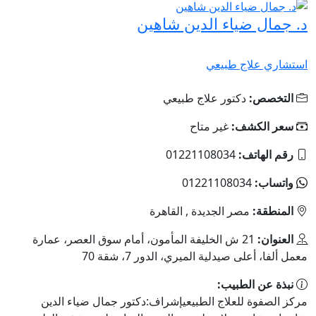
د. جمال ضياء الدين شاهين
استشاري علاج طبيعي
التخصص:
دكتور علاج طبيعي
سعر الكشف:
غير متاح
رقم الهاتف:
01221108034
واتساب:
01221108034
المنطقة:
مصر الجديدة , القاهرة
العنوان:
21 ش الخليفة المأمون، أمام سوق العصر، عمارة
معمل ألفا، أعلى صيدلية الميري، الدور 7، شقة 70
نبذة عن الطبيب:
مركز الصفوة للعلاج الطبيعيإشراف:دكتور جمال ضياء الدين