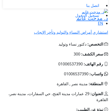
اتصل بنا
تسجيل الدخول
د. مدحت غانم
EN
استشاري أمراض النساء والتوليد وتأخر الإنجاب
التخصص:
دكتور نساء وتوليد
سعر الكشف:
300
رقم الهاتف:
01006537390
واتساب:
01006537390
المنطقة:
مدينة نصر , القاهرة
العنوان:
29 عمارات مدينة الفتح، حي السفارات، مدينة نصر،
القاهرة
نبذة عن الطبيب: