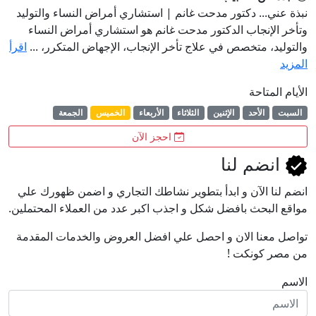
نبذة عني... دكتور مدحت غانم | استشاري أمراض النساء والتوليد
وتأخر الإنجاب الدكتور مدحت غانم هو استشاري أمراض النساء
والتوليد، متخصص في علاج تأخر الإنجاب، الإجهاض المتكرر، ...
اقرأ
المزيد
الأيام المتاحة
السبت
الأحد
الإثنين
الثلاثاء
الأربعاء
الخميس
الجمعة
احجز الآن
انضم لنا
انضم لنا اﻵن و ابدأ بتطوير نشاطك التجاري و اضمن ظهورك علي
مواقع البحث بافضل شكل و اجذب اكبر عدد من العملاء المحتملين.
تواصل معنا الان و احصل علي افضل العروض والخدمات المقدمة
من مصر كونكت !
الاسم