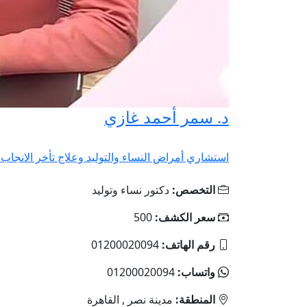
د. سمر أحمد غازي
استشاري أمراض النساء والتوليد وعلاج تأخر الانجاب و
التخصص:
دكتور نساء وتوليد
سعر الكشف:
500
رقم الهاتف:
01200020094
واتساب:
01200020094
المنطقة:
مدينة نصر , القاهرة