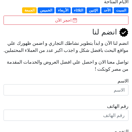
الأيام المتاحة
السبت
الأحد
الإثنين
الثلاثاء
الأربعاء
الخميس
الجمعة
احجز الآن
انضم لنا
انضم لنا اﻵن و ابدأ بتطوير نشاطك التجاري و اضمن ظهورك علي
مواقع البحث بافضل شكل و اجذب اكبر عدد من العملاء المحتملين.
تواصل معنا الان و احصل علي افضل العروض والخدمات المقدمة
من مصر كونكت !
الاسم
رقم الهاتف
التخصص