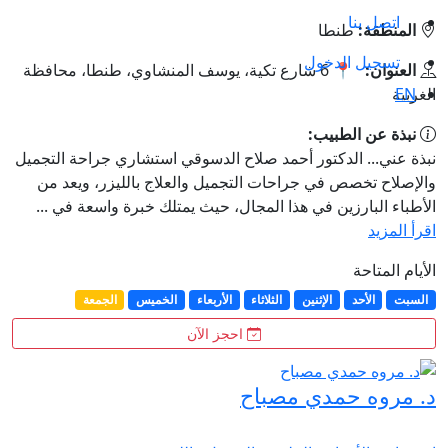
اتصل بنا
المنطقة:
طنطا
تسجيل الدخول
العنوان:
📍 6 شارع تكية، يوسف المنشاوي، طنطا، محافظة
EN
الغربية
نبذة عن الطبيب:
نبذة عني... الدكتور أحمد صلاح الدسوقي استشاري جراحة التجميل
والإصلاح تخصص في جراحات التجميل والعلاج بالليزر، ويعد من
الأطباء البارزين في هذا المجال، حيث يمتلك خبرة واسعة في ...
اقرأ المزيد
الأيام المتاحة
السبت
الأحد
الإثنين
الثلاثاء
الأربعاء
الخميس
الجمعة
احجز الآن
د. مروه حمدي مصباح