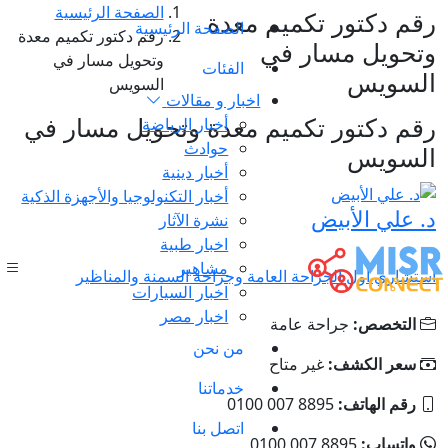
الصفحة الرئيسية
رقم دكتور تكميم معدة
الصفحة الرئيسية
رقم دكتور تكميم معدة
وتحويل مسار في
وتحويل مسار في
الفئات
السويس
السويس
اخبار و مقالات
رقم دكتور تكميم معدة وتحويل مسار في
أخبار الرياضة
حوادث
السويس
أخبار دينية
أخبار التكنولوجيا والأجهزة الذكية
د. علي الأبيض
نشرة الآثار
اخبار طبية
مشاهير
استشاري أول الجراحة العامة وجراحة السمنة والمناظير
اخبار السيارات
اخبار مصر
التخصص:
جراحة عامة
من نحن
سعر الكشف:
غير متاح
خدماتنا
رقم الهاتف:
‎0100 007 8895
اتصل بنا
واتساب:
‎0100 007 8895