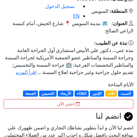
تسجيل الدخول
المنطقة:
السويس
EN
العنوان:
🗺 مدينة السويس 📍 شارع الجيش، أمام كنيسة
الراعي الصالح
نبذة عن الطبيب:
نبذة عني... دكتور علي الأبيض استشاري أول الجراحة العامة
وجراحة السمنة والمناظير عضو الجمعية الأمريكية لجراحة السمنة
والمناظير التخصصات الفرعية: 🏥 جراحة السمنة والتخسيس:
تقديم حلول جراحية وغير جراحية لعلاج السمنة ...
اقرأ المزيد
الأيام المتاحة
السبت
الأحد
الإثنين
الثلاثاء
الأربعاء
الخميس
الجمعة
احجز الآن
انضم لنا
انضم لنا اﻵن و ابدأ بتطوير نشاطك التجاري و اضمن ظهورك علي
مواقع البحث بافضل شكل و اجذب اكبر عدد من العملاء المحتملين.