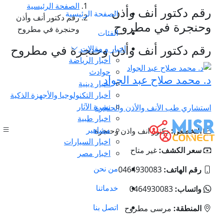
الصفحة الرئيسية
رقم دكتور أنف وأذن
الصفحة الرئيسية
رقم دكتور أنف وأذن
وحنجرة في مطروح
وحنجرة في مطروح
الفئات
رقم دكتور أنف وأذن وحنجرة في مطروح
اخبار و مقالات
أخبار الرياضة
حوادث
د. محمد صلاح عبد الجواد
أخبار دينية
أخبار التكنولوجيا والأجهزة الذكية
نشرة الآثار
استشاري طب الأنف والأذن والحنجرة
اخبار طبية
مشاهير
التخصص:
دكتور انف واذن وحنجرة
اخبار السيارات
سعر الكشف:
غير متاح
اخبار مصر
من نحن
رقم الهاتف:
0464930083
خدماتنا
واتساب:
0464930083
اتصل بنا
المنطقة:
مرسى مطروح