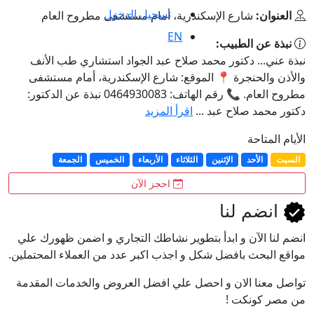
تسجيل الدخول
العنوان:
شارع الإسكندرية، أمام مستشفى مطروح العام
EN
نبذة عن الطبيب:
نبذة عني... دكتور محمد صلاح عبد الجواد استشاري طب الأنف
والأذن والحنجرة 📍 الموقع: شارع الإسكندرية، أمام مستشفى
مطروح العام. 📞 رقم الهاتف: 0464930083 نبذة عن الدكتور:
دكتور محمد صلاح عبد ...
اقرأ المزيد
الأيام المتاحة
السبت
الأحد
الإثنين
الثلاثاء
الأربعاء
الخميس
الجمعة
احجز الآن
انضم لنا
انضم لنا اﻵن و ابدأ بتطوير نشاطك التجاري و اضمن ظهورك علي
مواقع البحث بافضل شكل و اجذب اكبر عدد من العملاء المحتملين.
تواصل معنا الان و احصل علي افضل العروض والخدمات المقدمة
من مصر كونكت !