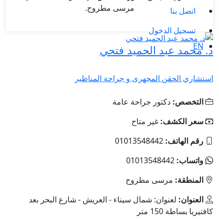
مرسى مطروح.
اتصل بنا
تسجيل الدخول
EN
د. محمد عبد الحميد فتحي
استشاري الحقن المجهرى و جراحة المناظير
التخصص:
دكتور جراحة عامة
سعر الكشف:
غير متاح
رقم الهاتف:
01013548442
واتساب:
01013548442
المنطقة:
مرسى مطروح
العنوان:
لعنوان: شمال سيناء - العريش - شارع البحر بعد
كافتيريا بساطة 150 متر