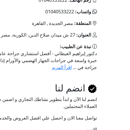
رقم الهاتف:
01040533222
واتساب:
01040533222
المنطقة:
مصر الجديدة , القاهرة
العنوان:
27 ش ميدان صلاح الدين، الكوربة، مصر الجديدة، القاهرة
نبذة عن الطبيب:
دكتور إبراهيم الغيطاني - أفضل استشاري جراحة عام
خبرة واسعة في جراحات الجهاز الهضمي والأورام إذ
جراحة في ...
اقرأ المزيد
انضم لنا
انضم لنا اﻵن و ابدأ بتطوير نشاطك التجاري و اضم
العملاء المحتملين.
تواصل معنا الان و احصل علي افضل العروض والخدم
الاسم