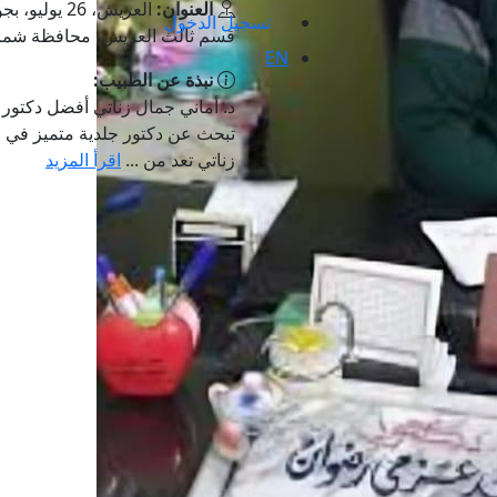
العنوان:
العريش، 26 ي
تسجيل الدخول
قسم ثالث العريش، محافظة شما
EN
نبذة عن الطبيب:
د. أماني جمال زناتي أفضل دكتور 
تبحث عن دكتور جلدية متميز في ا
زناتي تعد من ...
اقرأ المزيد