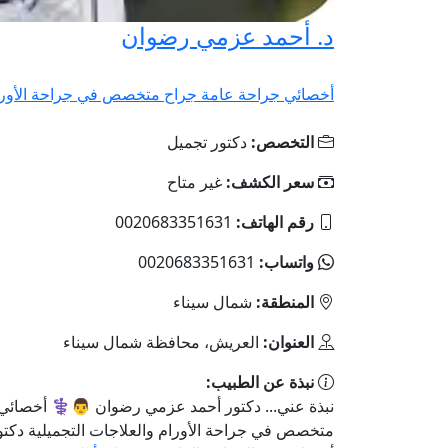
د. أحمد عزمي رضوان
أخصائي جراحة عامة جراح متخصص في جراحة الأورام
التخصص:
دكتور تجميل
سعر الكشف:
غير متاح
رقم الهاتف:
0020683351631
واتساب:
0020683351631
المنطقة:
شمال سيناء
العنوان:
العريش، محافظة شمال سيناء
نبذة عن الطبيب:
نبذة عني... دكتور أحمد عزمي رضوان 👨⚕️ أخصائي
متخصص في جراحة الأورام والعلاجات التجميلية دكت