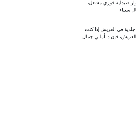
وليو، بجوار صيدلية فوزي مشعل،
ل سيناء
جلدية في العريش إذا كنت
لعريش، فإن د. أماني جمال