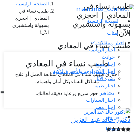
الصفحة الرئيسية
طبيب نساء في
طبيب نساء في
المعادي | احجزي
المعادي | احجزي
الصفحة الرئيسية
بسهولة واستشيري
بسهولة واستشيري
الآن!
الآن!
الفئات
اخبار و مقالات
طبيب نساء في المعادي
أخبار الرياضة
حوادث
طبيب نساء في المعادي
أخبار دينية
أخبار التكنولوجيا والأجهزة الذكية
اختاري طبيب نساء في المعادي لمتابعة الحمل أو علاج
نشرة الآثار
مشاكل النساء بكل أمان واهتمام.
اخبار طبية
مشاهير
حجز سريع ورعاية دقيقة لحالتك.
اخبار السيارات
اخبار مصر
من نحن
دكتور خالد عبد العزيز
خدماتنا