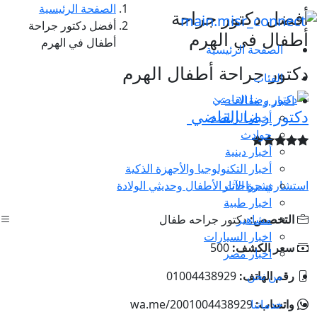
الصفحة الرئيسية
أفضل دكتور جراحة
أفضل دكتور جراحة
أطفال في الهرم
أطفال في الهرم
الصفحة الرئيسية
دكتور جراحة أطفال الهرم
الفئات
اخبار و مقالات
دكتور رضا القاضي
أخبار الرياضة
حوادث
أخبار دينية
أخبار التكنولوجيا والأجهزة الذكية
نشرة الآثار
استشاري جراحات الأطفال وحديثي الولادة
اخبار طبية
مشاهير
التخصص:
دكتور جراحه طفال
اخبار السيارات
سعر الكشف:
500
اخبار مصر
من نحن
رقم الهاتف:
01004438929
خدماتنا
واتساب:
wa.me/2001004438929