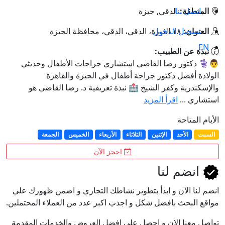
اتصل بنا
المنطقة:
الدقي, جيزة
تسجيل الدخول
العنوان:
١٨ الثورة، الدقي، الدقي، محافظة الجيزة
EN
نبذة عن الطبيب:
👨⚕️ دكتور رضا القاضي استشاري جراحات الأطفال وحديثي
الولادة أفضل دكتور جراحة أطفال في الجيزة والقاهرة
والإسكندرية وكفر الشيخ 🏥 نبذة تعريفية د. رضا القاضي هو
استشاري ...
اقرأ المزيد
الأيام المتاحة
السبت
الأحد
الإثنين
الثلاثاء
الأربعاء
الخميس
الجمعة
احجز الآن
انضم لنا
انضم لنا اﻵن و ابدأ بتطوير نشاطك التجاري و اضمن ظهورك علي
مواقع البحث بافضل شكل و اجذب اكبر عدد من العملاء المحتملين.
تواصل معنا الان و احصل علي افضل العروض والخدمات المقدمة