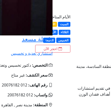
الأيام المتاحة
السبت
الأحد
الإثنين
الثلاثاء
الأربعاء
د/نهلة مسعد
الخميس
الجمعة
احجز الآن
استشاري تغذية و تخسيس
التخصص:
دكتور تخسيس وتغذي
كرم عبيد، المنطقة السادسة، مدينة
سعر الكشف:
غير متاح
رقم الهاتف:
012 20076182
 في تقديم استشارات
 أهداف فقدان الوزن
واتساب:
012 20076182
المنطقة:
مدينة نصر , القاهرة