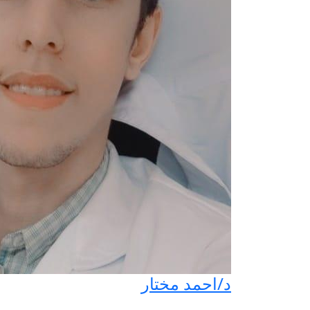
د/احمد مختار