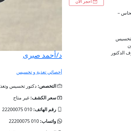
احجز الآن
في النحاس –
لتخسيس
ن
رف الدكتور
د/أحمد صبرى
أخصائي تغذية و تخسيس
التخصص:
دكتور تخسيس وتغذي
سعر الكشف:
غير متاح
رقم الهاتف:
010 22200075
واتساب:
010 22200075