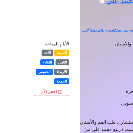
محمد علي
اه وماجستير في علاج ...
الأسنان
الأيام المتاحة
السبت
الأحد
الإثنين
الثلاثاء
الأربعاء
الخميس
الجمعة
هرة
احجز الآن
استشاري طب الفم والأسنان
 شيماء ربيع محمد علي من