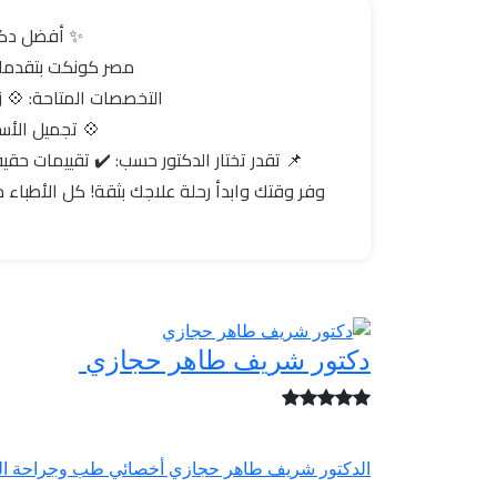
✨ أفضل دكات
مصر كونكت بتقدملك
التخصصات المتاحة: 💠 زر
💠 تجميل الأسنان
📌 تقدر تختار الدكتور حسب: ✔️ تقييمات ح
وفر وقتك وابدأ رحلة علاجك بثقة! كل الأطباء
دكتور شريف طاهر حجازي
الدكتور شريف طاهر حجازي أخصائي طب وجراحة الفم