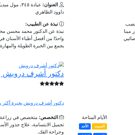
العنوان:
داوود الظاهري
لعصب
نبذة عن الطبيب:
International S دكتور مينا
نبذة عن الدكتور محمد محسن محم
صائيي
واحدًا من أفضل أطباء الأسنان ف
يجمع بين الخبرة الطويلة والمهارة 
دكتور أشرف درويش
دكتور أشرف درويش بخبرة أكثر من 14 سنة 
الأيام المتاحة
التخصص:
متخصص في زراعة الأ
تجميل الابتسامة، علاج جذور الأس
السبت
الأحد
وجراحة الفك.