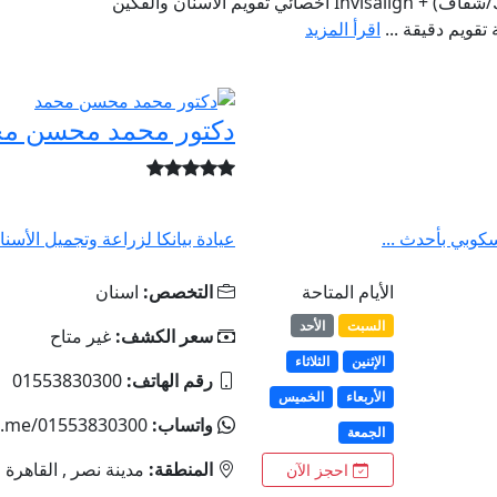
د. محمود وراد | تقويم الأسنان والفكين (ثابت/متحرك/شفاف) + Invisalign أخصائي تقويم الأسنان والفكين
 تقويم دقيقة ...
اقرأ المزيد
دكتور محمد محسن م
كوبي بأحدث ...
عيادة بيانكا لزراعة وتجميل الأسنا
الأيام المتاحة
التخصص:
اسنان
السبت
الأحد
سعر الكشف:
غير متاح
الإثنين
الثلاثاء
رقم الهاتف:
01553830300
الأربعاء
الخميس
واتساب:
a.me/01553830300
الجمعة
المنطقة:
مدينة نصر , القاهرة
احجز الآن