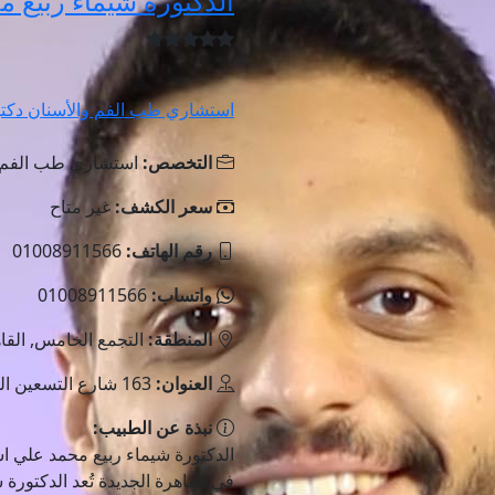
الدكتورة شيماء ربيع 
استشاري طب الفم والأسنان دكتور
التخصص:
استشاري طب الفم و
سعر الكشف:
غير متاح
رقم الهاتف:
01008911566
واتساب:
01008911566
المنطقة:
التجمع الخامس, القا
العنوان:
163 شارع التسعين الجنوبي
نبذة عن الطبيب:
الدكتورة شيماء ربيع محمد علي 
في القاهرة الجديدة تُعد الدكتورة