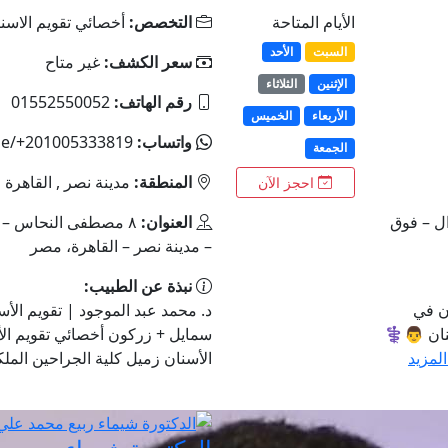
الأيام المتاحة
التخصص:
أخصائي تقويم الاسنا
السبت
الأحد
سعر الكشف:
غير متاح
الإثنين
الثلاثاء
رقم الهاتف:
01552550052
الأربعاء
الخميس
واتساب:
me/+201005333819
الجمعة
المنطقة:
مدينة نصر , القاهرة
احجز الآن
وال – فوق
العنوان:
٨ مصطفى النحاس – ب
– مدينة نصر – القاهرة، مصر
نبذة عن الطبيب:
ن في
د. محمد عبد الموجود | تقويم الأسن
سنان 👨⚕️
سمايل + زركون أخصائي تقويم الأس
المزيد
الأسنان زميل كلية الجراحين الملكي