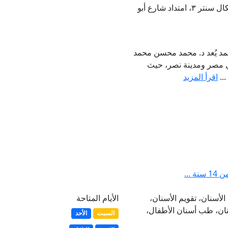
عيادة ٣٤٥، مول ميديكال سنتر ٣، امتداد شارع أبو
د يُعد د. محمد محسن محمد
ي مصر ومدينة نصر، حيث
...
اقرأ المزيد
...
سنان، تقويم الأسنان،
الأيام المتاحة
نان، طب أسنان الأطفال،
السبت
الأحد