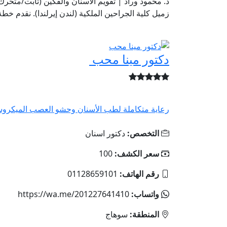
زميل كلية الجراحين الملكية (لندن إيرلندا). نقدم خطة
دكتور مينا محب
رعاية متكاملة لطب الأسنان وحشو العصب الميكروس
التخصص:
دكتور اسنان
سعر الكشف:
100
رقم الهاتف:
01128659101
واتساب:
https://wa.me/201227641410
المنطقة:
سوهاج