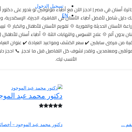
تسجيل الدخول
رة أسنان في مصر | احجز الآن مع أطباء موثوقين لو بتدور على دكتور أ
EN
 دليل شامل لأفضل أطباء الأسنان في القاهرة، الجيزة، الإسكندرية، و
اعة الأسنان الحديثة والفورية 💠 تقويم الأسنان للأطفال والكبار 💠 تبييض 
 بدون ألم 💠 علاج التسوس والتهابات اللثة 💠 أطباء أسنان للأطفال (Pedodontics)
قيقية من مرضى سابقين ✔️ سعر الكشف ومواعيد العيادة ✔️ عنوان العيا
 موثقين ومعتمدين، وتقدر تشوف كل التفاصيل قبل ما تحجز. 📞 احجز دل
الأنسب ليك.
دكتور محمد عبد الموج
 ...
دكتور محمد عبد الموجود – أخصائي 