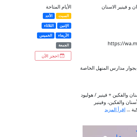
ن و فينير الاسنان
الأيام المتاحة
السبت
الأحد
الإثنين
الثلاثاء
الأربعاء
الخميس
https://wa.
الجمعة
احجز الآن
جوار مدارس المنهل الخاصة
ان والفكين + فينير / هوليود
نان والفكين، وفينير
ة ...
اقرأ المزيد