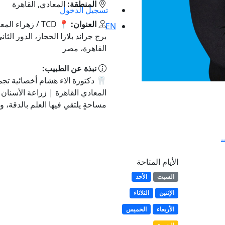
المنطقة:
المعادي, القاهرة
تسجيل الدخول
العنوان:
📍 TCD / زهراء
EN
القاهرة، مصر
نبذة عن الطبيب:
🦷 دكتورة الاء هشام أخصائية تجم
المعادي القاهرة | زراعة الأسنان 
مساحةٍ يلتقي فيها العلم بالدقة، و
.
الأيام المتاحة
السبت
الأحد
الإثنين
الثلاثاء
الأربعاء
الخميس