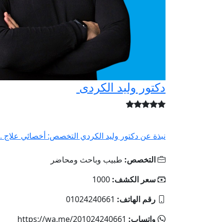
دكتور وليد الكردى
نبذة عن دكتور وليد الكردي التخصص: أخصائي علاج ..
التخصص:
طبيب وباحث ومحاضر
سعر الكشف:
1000
رقم الهاتف:
01024240661
واتساب:
https://wa.me/201024240661