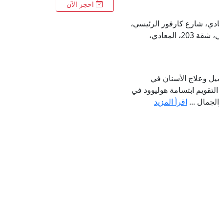
احجز الآن
 المعادي، شارع كارفور الرئيسي،
برج جراند بلازا الحجاز، الدور الثاني، شقة 203، المعادي،
يل وعلاج الأسنان في
التقويم ابتسامة هوليوود في
الجمال ...
اقرأ المزيد