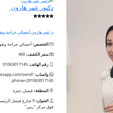
دكتور عمر هارون
د. عمر هارون أخصائي جراحة وتقوي
التخصص:
أخصائي جراحة وتقوي
سعر الكشف:
400
رقم الهاتف:
01063017145
واتساب:
hatsapp.com/send?
phone=201063017145
المنطقة:
فيصل, جيزة
العنوان:
9 شارع فيصل الرئيسي،
فوق مركز "رنين"