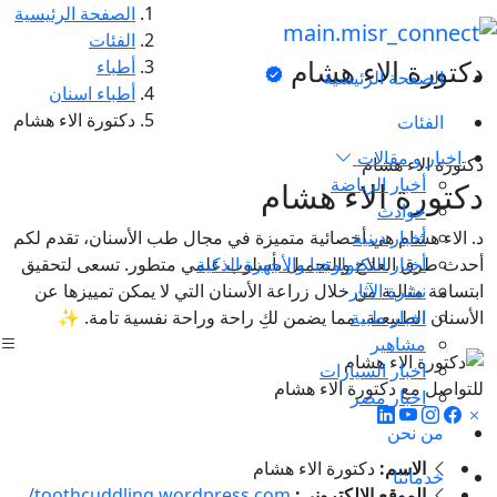
الصفحة الرئيسية
الفئات
دكتورة الاء هشام
أطباء
الصفحة الرئيسية
أطباء اسنان
دكتورة الاء هشام
الفئات
اخبار و مقالات
دكتورة الاء هشام
أخبار الرياضة
دكتورة الاء هشام
حوادث
أخبار دينية
د. الاء هشام هي أخصائية متميزة في مجال طب الأسنان، تقدم لكم
أخبار التكنولوجيا والأجهزة الذكية
أحدث طرق العلاج والتجميل بأسلوب علمي متطور. تسعى لتحقيق
نشرة الآثار
ابتسامة مثالية من خلال زراعة الأسنان التي لا يمكن تمييزها عن
اخبار طبية
الأسنان الطبيعية، مما يضمن لكِ راحة وراحة نفسية تامة. ✨
مشاهير
اخبار السيارات
للتواصل مع دكتورة الاء هشام
اخبار مصر
من نحن
الاسم:
دكتورة الاء هشام
خدماتنا
الموقع الالكتروني:
toothcuddling.wordpress.com/