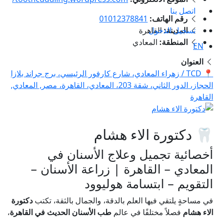
اتصل بنا
رقم الهاتف:
01012378841
تسجيل الدخول
المدينة:
القاهرة
المنطقة:
المعادي
EN
العنوان
📍 TCD / زهراء المعادي، شارع كارفور الرئيسي، برج جراند بلازا
الحجاز، الدور الثاني، شقة 203، المعادي، القاهرة، مصر, المعادي,
القاهرة
🦷 دكتورة الاء هشام
أخصائية تجميل وعلاج الأسنان في
المعادي – القاهرة | زراعة الأسنان –
التقويم – ابتسامة هوليوود
في مساحةٍ يلتقي فيها العلم بالدقة، والجمال بالثقة، تكتب
دكتورة
الاء هشام
فصلاً مختلفًا في عالم
طب الأسنان الحديث في القاهرة
،