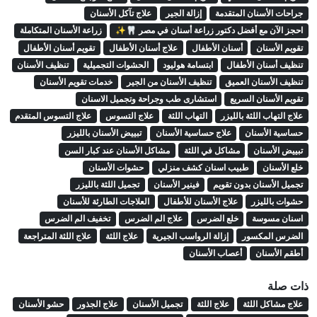
جراحات الأسنان المتقدمة
إزالة الجير
علاج تآكل الأسنان
احجز الآن مع أفضل دكتور زراعة أسنان في مصر 🦷✨
زراعة الأسنان المتكاملة
تقويم الأسنان
أسنان الأطفال
علاج أسنان الأطفال
تقويم أسنان الأطفال
تنظيف أسنان الأطفال
ابتسامة هوليود
الحشوات التجميلية
تنظيف الأسنان
تنظيف الأسنان العميق
تنظيف الأسنان من الجير
خدمات تقويم الأسنان
تقويم الأسنان السريع
استشارى طب وجراحة وتجميل الاسنان
علاج التهاب اللثة بالليزر
التهاب اللثة
علاج التسوس
علاج التسوس المتقدم
حساسية الأسنان
علاج حساسية الأسنان
تبييض الأسنان بالليزر
تبييض الأسنان
مشاكل في اللثة
مشاكل الأسنان عند كبار السن
خلع الأسنان
طبيب اسنان كشف منزلي
حشوات الأسنان
تجميل الأسنان بدون تقويم
فينير الأسنان
تجميل اللثة بالليزر
حشوات بالليزر
علاج الأسنان للأطفال
العلاجات الطارئة للأسنان
اسنان مسوسة
خلع الضرس
علاج الم الضرس
تخفيف الم الضرس
الضرس المكسور
إزالة الرواسب الجيرية
علاج اللثة
علاج اللثة المتراجعة
أطقم الأسنان
أعصاب الأسنان
ذات صلة
علاج مشاكل اللثة
علاج اللثة
تجميل الأسنان
علاج الجذور
حشو الأسنان