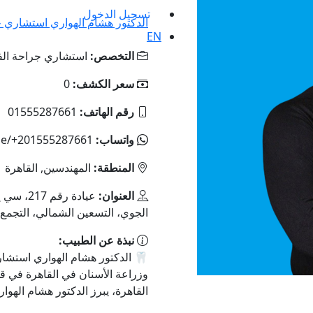
تسجيل الدخول
الدكتور هشام الهواري استشاري جر
EN
التخصص:
استشاري جراحة الف
سعر الكشف:
0
رقم الهاتف:
01555287661
واتساب:
me/+201555287661
المنطقة:
المهندسين, القاهرة
العنوان:
عيادة رق
الجوي، التسعين الشمالي، التجمع 
نبذة عن الطبيب:
🦷 الدكتور هشام الهواري استشار
وزراعة الأسنان في القاهرة في 
القاهرة، يبرز الدكتور هشام الهوار