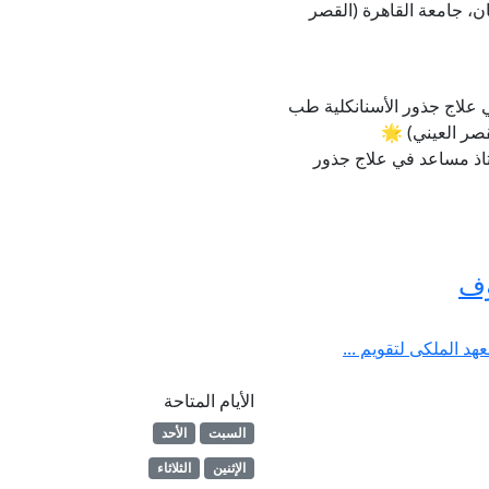
ن، جامعة القاهرة (القصر
ي علاج جذور الأسنانكلية طب
قصر العيني) 🌟
تاذ مساعد في علاج جذور
وف
د الملكى لتقويم ...
الأيام المتاحة
السبت
الأحد
الإثنين
الثلاثاء