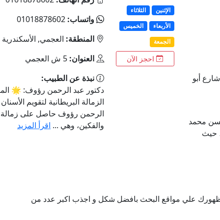
الإثنين
الثلاثاء
واتساب:
01018878602
الأربعاء
الخميس
المنطقة:
العجمي, الأسكندرية
الجمعة
العنوان:
5 ش العجمي
احجز الآن
 سنتر ٣، امتداد شارع أبو
نبذة عن الطبيب:
دكتور عبد الرحمن رؤوف: 🌟 المؤه
الزمالة البريطانية لتقويم الأسنان
الرحمن رؤوف حاصل على زمالة بر
حسن محمد
والفكين، وهي ...
اقرأ المزيد
، حيث
ن ظهورك علي مواقع البحث بافضل شكل و اجذب اكبر عدد من