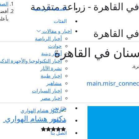
ي القاهرة - زراعة متقدمة
الصف
الصفحة الرئيسية
أفضل
بأعل
الفئات
في القاهرة
اخبار و مقالات
أخبار الرياضة
حوادث
سنان في القاهرة
أخبار دينية
أخبار التكنولوجيا والأجهزة الذكي
رة.
نشرة الآثار
اخبار طبية
مشاهير
اخبار السيارات
اخبار مصر
من نحن
دكتور هشام الهواري
خدماتنا
اتصل بنا