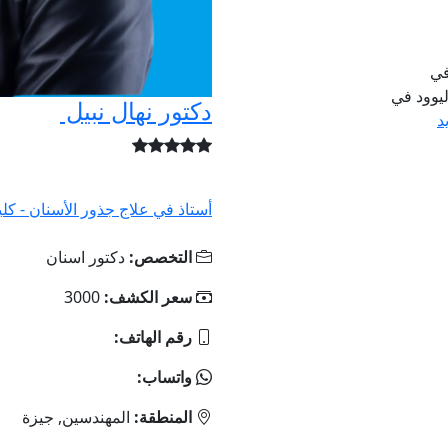
في
ليوود في
دكتور نهال نبيل
د
أستاذ في علاج جذور الأسنان - كلي
التخصص:
دكتور اسنان
سعر الكشف:
3000
رقم الهاتف:
واتساب:
المنطقة:
المهندسين, جيزة