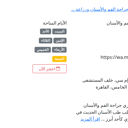
احة الفم والأسنان وزراعة ...
م والأسنان
الأيام المتاحة
السبت
الأحد
الإثنين
الثلاثاء
الأربعاء
الخميس
https://wa.
الجمعة
احجز الآن
م 217، سي إم سي، خلف المستشفى
الخامس، القاهرة
ي جراحة الفم والأسنان
قلب طب الأسنان الحديث في
ي كأحد أبرز ...
اقرأ المزيد