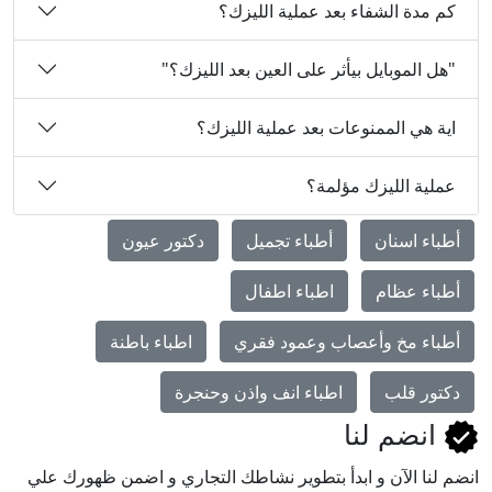
كم مدة الشفاء بعد عملية الليزك؟
"هل الموبايل بيأثر على العين بعد الليزك؟"
اية هي الممنوعات بعد عملية الليزك؟
عملية الليزك مؤلمة؟
أطباء اسنان
أطباء تجميل
دكتور عيون
أطباء عظام
اطباء اطفال
أطباء مخ وأعصاب وعمود فقري
اطباء باطنة
دكتور قلب
اطباء انف واذن وحنجرة
انضم لنا
انضم لنا اﻵن و ابدأ بتطوير نشاطك التجاري و اضمن ظهورك علي