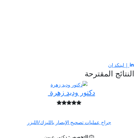
| لينكد ان
النتائج المقترحة
دكتور وديد زهرة
جراح عمليات تصحيح الإبصار بالليزك/الليزر
التخصص:
دكتور عيون