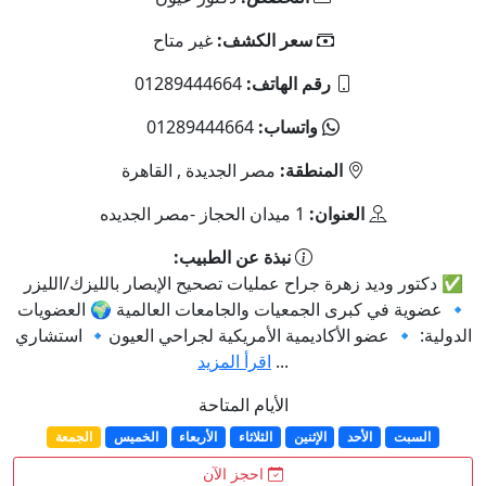
سعر الكشف:
غير متاح
رقم الهاتف:
01289444664
واتساب:
01289444664
المنطقة:
مصر الجديدة , القاهرة
العنوان:
1 ميدان الحجاز -مصر الجديده
نبذة عن الطبيب:
✅ دكتور وديد زهرة جراح عمليات تصحيح الإبصار بالليزك/الليزر
🔹 عضوية في كبرى الجمعيات والجامعات العالمية 🌍 العضويات
الدولية: 🔹 عضو الأكاديمية الأمريكية لجراحي العيون🔹 استشاري
...
اقرأ المزيد
الأيام المتاحة
السبت
الأحد
الإثنين
الثلاثاء
الأربعاء
الخميس
الجمعة
احجز الآن