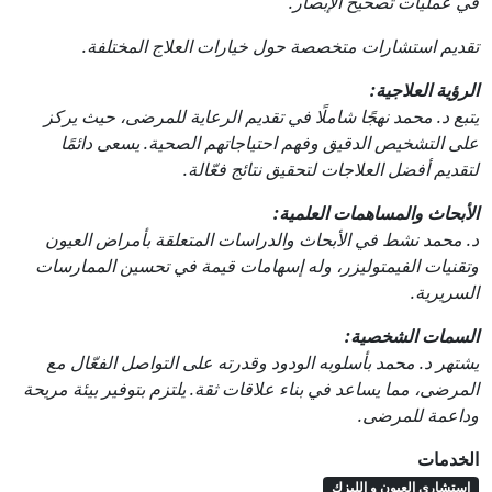
في عمليات تصحيح الإبصار.
تقديم استشارات متخصصة حول خيارات العلاج المختلفة.
الرؤية العلاجية:
يتبع د. محمد نهجًا شاملًا في تقديم الرعاية للمرضى، حيث يركز
على التشخيص الدقيق وفهم احتياجاتهم الصحية. يسعى دائمًا
لتقديم أفضل العلاجات لتحقيق نتائج فعّالة.
الأبحاث والمساهمات العلمية:
د. محمد نشط في الأبحاث والدراسات المتعلقة بأمراض العيون
وتقنيات الفيمتوليزر، وله إسهامات قيمة في تحسين الممارسات
السريرية.
السمات الشخصية:
يشتهر د. محمد بأسلوبه الودود وقدرته على التواصل الفعّال مع
المرضى، مما يساعد في بناء علاقات ثقة. يلتزم بتوفير بيئة مريحة
وداعمة للمرضى.
الخدمات
استشارى العيون و الليزك