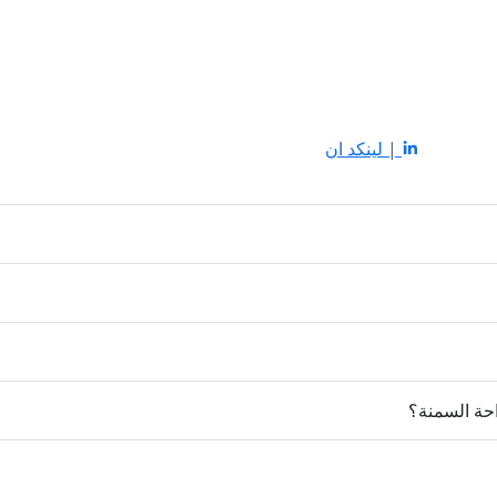
| لينكد ان
حة السمنة؟