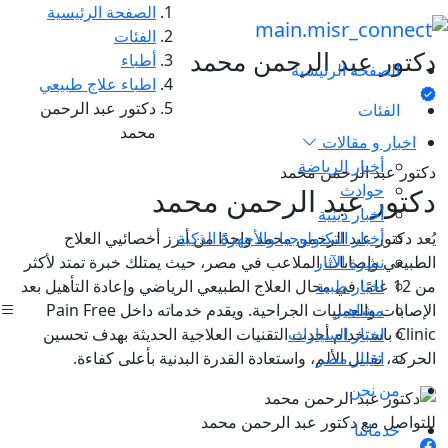
الصفحة الرئيسية
الفئات
دكتور عبد الرحمن محمد
أطباء
الصفحة الرئيسية
اطباء علاج طبيعي
دكتور عبد الرحمن
الفئات
محمد
اخبار و مقالات
أخبار الرياضة
دكتور عبد الرحمن محمد
حوادث
دكتور عبد الرحمن محمد
أخبار دينية
أخبار التكنولوجيا والأجهزة الذكية
يُعد دكتور عبد الرحمن محمد واحدًا من أبرز أخصائيي العلاج
نشرة الآثار
الطبيعي وإصابات الملاعب في مصر، حيث يمتلك خبرة تمتد لأكثر
اخبار طبية
من 12 عامًا في مجال العلاج الطبيعي الرياضي وإعادة التأهيل بعد
مشاهير
الإصابات والعمليات الجراحية. ويقدم خدماته داخل Pain Free
اخبار السيارات
Clinic باستخدام أحدث التقنيات العلاجية الحديثة بهدف تحسين
اخبار مصر
الحركة، تقليل الألم، واستعادة القدرة البدنية بأعلى كفاءة.
من نحن
للتواصل مع دكتور عبد الرحمن محمد
خدماتنا