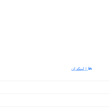
| لينكد ان