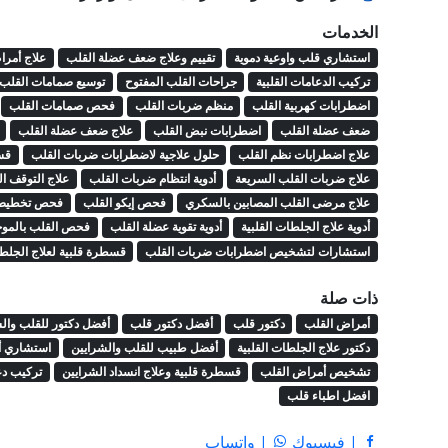
الخدمات
استشاري قلب واوعية دموية
تقييم وعلاج ضعف عضلة القلب
علاج أمرا
تركيب الدعامات القلبية
جراحات القلب المفتوح
توسيع صمامات القلب ب
اضطرابات كهربية القلب
منظم ضربات القلب
فحص صمامات القلب
ضعف عضلة القلب
اضطرابات نبض القلب
علاج ضعف عضلة القلب
علاج اضطرابات نظم القلب
حلول علاجية لاضطرابات ضربات القلب
قس
علاج ضربات القلب السريعة
أدوية انتظام ضربات القلب
علاج التوقف ا
علاج مرضى القلب المصابين بالسكري
فحص إيكو القلب
فحص تخطيط ا
أدوية علاج الجلطات القلبية
أدوية تقوية عضلة القلب
فحص القلب بالموج
استشارات لتشخيص اضطرابات ضربات القلب
قسطرة قلبية لعلاج الجلط
ذات صلة
أمراض القلب
دكتور قلب
أفضل دكتور قلب
أفضل دكتور للقلب وال
دكتور علاج الجلطات القلبية
أفضل طبيب للقلب والشرايين
استشاري أ
تشخيص أمراض القلب
قسطرة قلبية وعلاج انسداد الشرايين
تركيب دع
افضل اطباء قلب
| فيسبوك
| واتساب