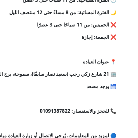
🕚 الفترة الصباحية: من 11 صباحًا حتى 3 عصرًا
🌙 الفترة المسائية: من 8 مساءً حتى 12 منتصف الليل
❌ الخميس: من 11 صباحًا حتى 3 عصرًا
❌ الجمعة: إجازة
📍 عنوان العيادة
🏢 21 شارع زكي رجب (سعيد نصار سابقًا)، سموحة، برج الشروق، الدور الأول
🛗 يوجد مصعد
📞 للحجز والاستفسار: 01091387822
🔵 لمزيد من المعلومات، يُرجى الاتصال أو زيارة العيادة مبا