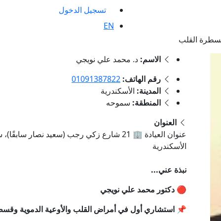
تسجيل الدخول
EN
قسطرة القلب
الاسم:
د. محمد علي نويجي
رقم الهاتف:
01091387822
المدينة:
الأسكندرية
المنطقة:
سموحه
العنوان
عنوان العيادة 🏢 21 شارع زكي رجب (سعيد نصار 
الأسكندرية
نبذة عني...
🔴 دكتور محمد علي نويجي
📌 استشاري أول في أمراض القلب والأوعية الدموية وقسط