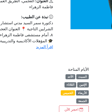
العنوان:
فاطمة الزهراء
نبذة عن الطبيب:
دكتورة سمر السيد مدني استشا
الشرايين التاجية 📍 العنوان العج
🎓 المؤهلات الأكاديمية والتدريبية
اقرأ المزيد
الأيام المتاحة
السبت
الأحد
الإثنين
الثلاثاء
الأربعاء
الخميس
الجمعة
احجز الآن