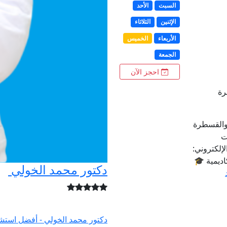
السبت
الأحد
الإثنين
الثلاثاء
الأربعاء
الخميس
الجمعة
احجز الآن
رة
والقسطرة
ت
اديمية 🎓
دكتور محمد الخولي
دكتور محمد الخولي - أفضل استش