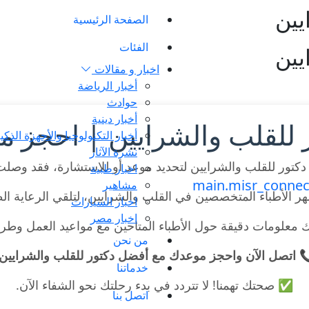
يين
الصفحة الرئيسية
الفئات
يين
اخبار و مقالات
أخبار الرياضة
حوادث
أخبار دينية
للقلب والشرايين | احجز م
أخبار التكنولوجيا والأجهزة الذكي
نشرة الآثار
تور للقلب والشرايين لتحديد موعد أو للاستشارة، فقد وصلت
اخبار طبية
مشاهير
ر الأطباء المتخصصين في القلب والشرايين، لتلقي الرعاية الط
اخبار السيارات
اخبار مصر
 معلومات دقيقة حول الأطباء المتاحين مع مواعيد العمل وطر
من نحن
 اتصل الآن واحجز موعدك مع أفضل دكتور للقلب والشرايين!
خدماتنا
✅ صحتك تهمنا! لا تتردد في بدء رحلتك نحو الشفاء الآن.
اتصل بنا