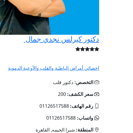
دكتور كيرلس نجدي جمال
اخصائي أمراض الباطنة والقلب والأوعية الدموية
التخصص:
دكتور قلب
سعر الكشف:
200
رقم الهاتف:
01126517588
واتساب:
01126517588
المنطقة:
شبرا الخيمه, القاهرة