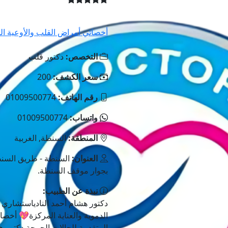
أخصائي أمراض القلب والأوعية الد
التخصص:
دكتور قلب
سعر الكشف:
200
رقم الهاتف:
01009500774
واتساب:
01009500774
المنطقة:
السنطة, الغربية
العنوان:
السنطة - طريق السنط
بجوار موقف السنطة.
نبذة عن الطبيب:
دكتور هشام أحمد النادياستشاري 
الدموية والعناية المركزة💖 أخصا
المتقدمة للحالات الحرجة دكتور ه