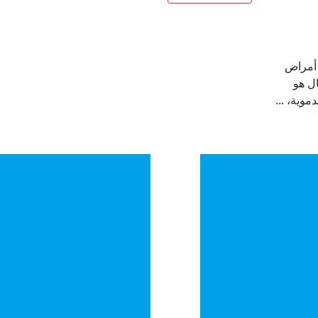
 أمراض
ال هو
وية، ...