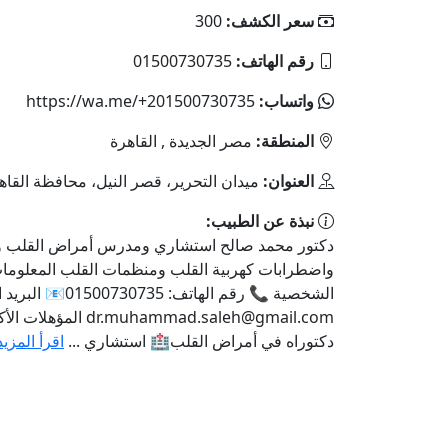
سعر الكشف:
300
رقم الهاتف:
01500730735
واتساب:
https://wa.me/+201500730735
المنطقة:
مصر الجديدة , القاهرة
العنوان:
ميدان التحرير، قصر النيل، محافظة القاه
نبذة عن الطبيب:
دكتور محمد صالح استشاري ومدرس أمراض القلب 
واضطرابات كهربية القلب ومنظمات القلب المعلوما
الشخصية 📞 رقم الهاتف: 01500730735📧 البريد الإلكتروني:
dr.muhammad.saleh@gmail.com
المؤهلات الأك
دكتوراه في أمراض القلب🏥 استشاري ...
اقرأ المزيد