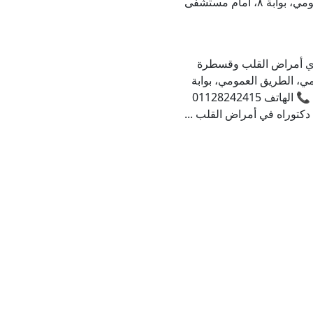
العجمي، الطريق العمومي، بوابة ٨، أمام مستشفى
ري أمراض القلب وقسطرة
مي، الطريق العمومي، بوابة
٨، أمام مستشفى فاطمة الزهراء 📞 الهاتف 01128242415
 دكتوراه في أمراض القلب ...