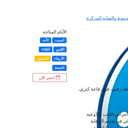
موية والعناية المركزة
الأيام المتاحة
السبت
الأحد
الإثنين
الثلاثاء
الأربعاء
الخميس
الجمعة
احجز الآن
ة زفتي، فوق قاعة كنزي،
أمراض القلب والأوعية
ئي في تقديم الرعاية
شام أحمد النادي هو