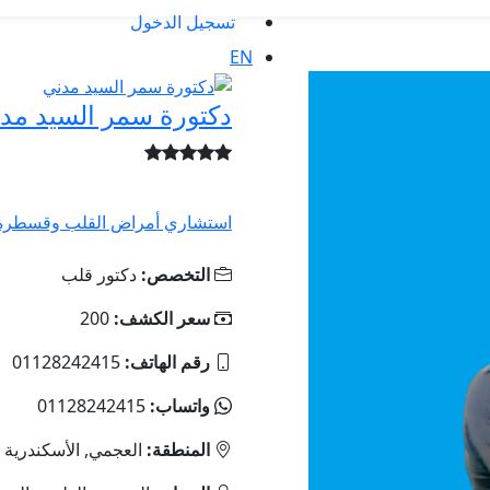
تسجيل الدخول
EN
دكتورة سمر السيد مد
استشاري أمراض القلب وقسطرة ال
التخصص:
دكتور قلب
سعر الكشف:
200
رقم الهاتف:
01128242415
واتساب:
01128242415
المنطقة:
العجمي, الأسكندرية