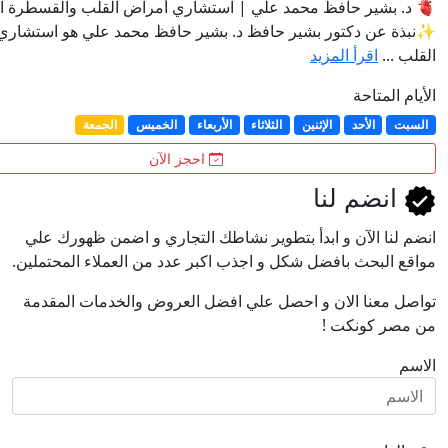
بشير حافظ محمد علي | استشاري أمراض القلب والقسطرة الدقي
دكتور بشير حافظ د. بشير حافظ محمد علي هو استشاري أمراض
قرأ المزيد
احة
لأحد
الإثنين
الثلاثاء
الأربعاء
الخميس
الجمعة
احجز الآن
م لنا
اﻵن و ابدأ بتطوير نشاطك التجاري و اضمن ظهورك علي
حث بافضل شكل و اجذب اكبر عدد من العملاء المحتملين.
ا الان و احصل علي افضل العروض والخدمات المقدمة
ونكت !