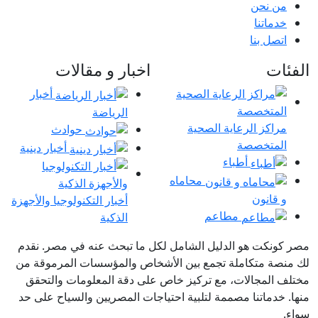
حن
نا
بنا
اخبار و مقالات
أخبار
الرياضة
 الرعاية الصحية
حوادث
خصصة
أخبار دينية
أطباء
محاماه
ون
أخبار التكنولوجيا والأجهزة
مطاعم
الذكية
 هو الدليل الشامل لكل ما تبحث عنه في مصر. نقدم
تكاملة تجمع بين الأشخاص والمؤسسات المرموقة من
جالات، مع تركيز خاص على دقة المعلومات والتحقق
تنا مصممة لتلبية احتياجات المصريين والسياح على حد