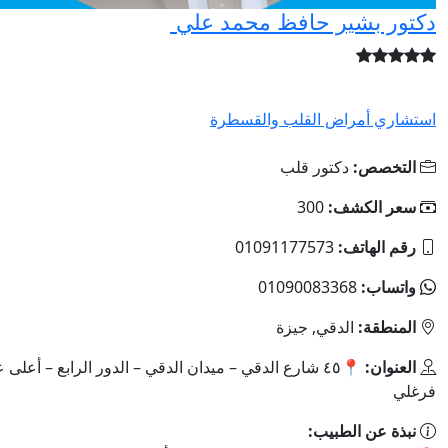
بشير حافظ محمد علي
أمراض القلب والقسطرة
ص:
دكتور قلب
لكشف:
300
اتف:
01091177573
:
01090083368
ة:
الدقي, جيزة
:
📍٤٥ شارع الدقي – ميدان الدقي – الدور الرابع – أعلى عصير
 الطبيب: