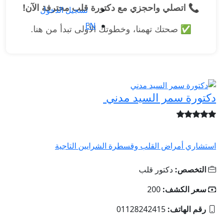
تصلي واحجزي مع دكتورة قلب محترفة الآن!
تسجيل الدخول
EN
صحتك تهمنا، وخطوتك الأولى تبدأ من هنا.
 سمر السيد مدني
مراض القلب وقسطرة الشرايين التاجية
ص:
دكتور قلب
لكشف:
200
اتف:
01128242415