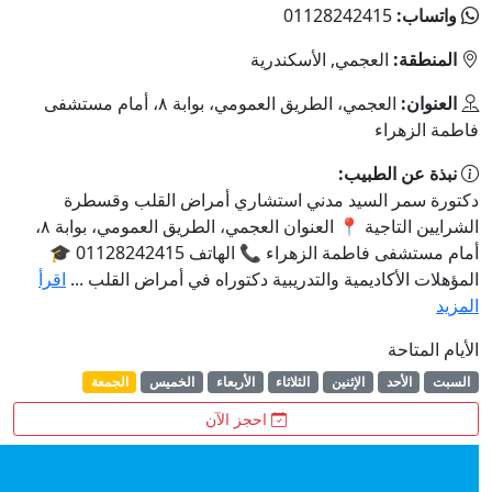
:
01128242415
ة:
العجمي, الأسكندرية
:
العجمي، الطريق العمومي، بوابة ٨، أمام مستشفى
هراء
 الطبيب:
ر السيد مدني استشاري أمراض القلب وقسطرة
الشرايين التاجية 📍 العنوان العجمي، الطريق العمومي، بوابة ٨،
أمام مستشفى فاطمة الزهراء 📞 الهاتف 01128242415 🎓
لأكاديمية والتدريبية دكتوراه في أمراض القلب ...
اقرأ
احة
لأحد
الإثنين
الثلاثاء
الأربعاء
الخميس
الجمعة
احجز الآن