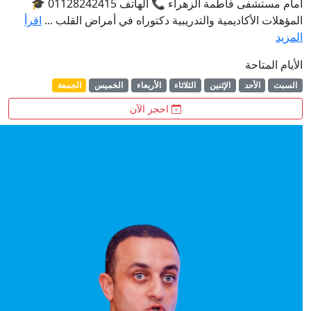
أمام مستشفى فاطمة الزهراء 📞 الهاتف 01128242415 🎓
لأكاديمية والتدريبية دكتوراه في أمراض القلب ...
اقرأ
احة
لأحد
الإثنين
الثلاثاء
الأربعاء
الخميس
الجمعة
احجز الآن