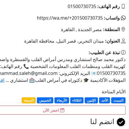
اتف:
01500730735
:
https://wa.me/+201500730735
ة:
مصر الجديدة , القاهرة
:
ميدان التحرير، قصر النيل، محافظة القاهرة
 الطبيب:
مد صالح استشاري ومدرس أمراض القلب والقسطرة واضطرابات
قلب ومنظمات القلب المعلومات الشخصية 📞 رقم الهاتف:
الإلكتروني:
dr.muhammad.saleh@gmail.com
الأكاديمية 🎓 دكتوراه في أمراض القلب🏥 استشاري ...
اقرأ المزيد
احة
لأحد
الإثنين
الثلاثاء
الأربعاء
الخميس
الجمعة
احجز الآن
م لنا