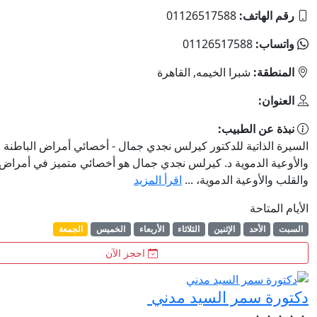
اتف:
01126517588
:
01126517588
ة:
شبرا الخيمه, القاهرة
:
 الطبيب:
اتية للدكتور كيرلس نجدي جمال - أخصائي أمراض الباطنة والقلب
الدموية د. كيرلس نجدي جمال هو أخصائي متميز في أمراض الباطنة
وعية الدموية، ...
اقرأ المزيد
احة
لأحد
الإثنين
الثلاثاء
الأربعاء
الخميس
الجمعة
احجز الآن
 سمر السيد مدني