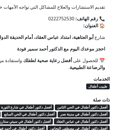
تقديم الاستشارات والعلاج للمشاكل التي تواجه الأمهات خ
📞
رقم الهاتف:
0222752530
🏠
العنوان:
شارع
أبو العتاهية، امتداد عباس العقاد، أمام الحديقة الدو
احجز موعدك اليوم مع الدكتور أحمد سمير فودة
📅 للحصول على
أفضل رعاية صحية لطفلك
واستفادة م
والرضاعة الطبيعية
.
الخدمات
طبيب أطفال
ذات صلة
أفضل دكتور أطفال في الحي الثامن
أفضل دكتور أطفال في شارع الثورة
أفضل دكتور أطفال في مدينة نصر
أفضل دكتور أطفال في الحي السابع
أفضل دكتور أطفال في عباس العقاد
أفضل دكتور أطفال في سيتي ستارز
أفضل دكتور أطفال في مصطفى النحاس
أفضل دكتور أطفال في أحمد فه