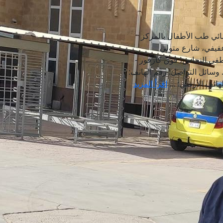
صائي طب الأطفال بالمركز
 العنوان: 42 أبراج عفيفي، شارع متولي
ى النحاس، فوق كارفور -
 وسائل التواصل: رقم الهاتف:
اقرأ المزيد