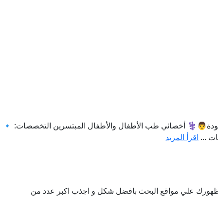
فودة👨⚕️ أخصائي طب الأطفال والأطفال المبتسرين التخصصات: 🔹 طب 
ت ...
اقرأ المزيد
ن ظهورك علي مواقع البحث بافضل شكل و اجذب اكبر عدد من