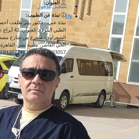
العنوان:
تسجيل الدخول
نبذة عن الطبيب:
EN
نبذة عني... دكتور بيتر طلعت أخ
الطبي الموقع:
الشعراوي، متفرع من شارع مصطف
الحي العاشر، مدينة نصر، القاهرة.
01283893057 01207748331 الهاتف الأرضي: ...