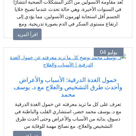
تُعد مقاومة الأنسولين من أكثر المشكلات الصحية انتشارًا
في السنوات الأخيرة، وهي حالة تحدث عندما تصبح خلايا
الجسم أقل استجابة لهرمون الأنسولين، مما يؤدي إلى
ارتفاع مستوى السكر في الدم بصورة تدريجية. ومع
إهمال العلاج أو تغيير نمط الحياة، قد تتطور الحالة إلى
اقرأ المزيد
الإصابة بمرض السكري من النوع الثاني ومضاعفات
صحية عديدة تؤثر على القلب والأوعية الدموية والوزن
يوليو 04
والصحة العامة.
خمول الغدة الدرقية: الأسباب والأعراض
وأحدث طرق التشخيص والعلاج مع د. يوسف
محمد
تعرف على كل ما تريد معرفته عن خمول الغدة الدرقية
مع د. يوسف محمد خضر، استشاري القلب والباطنة في
دسوق، بداية من الأسباب والأعراض وحتى أحدث طرق
التشخيص والعلاج، مع نصائح مهمة للوقاية من
المضاعفات وحماية صحة القلب.