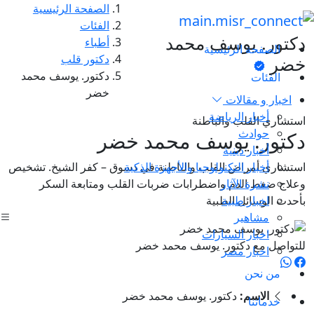
الصفحة الرئيسية
الفئات
دكتور. يوسف محمد
أطباء
الصفحة الرئيسية
دكتور قلب
خضر
دكتور. يوسف محمد
الفئات
خضر
اخبار و مقالات
أخبار الرياضة
استشاري القلب والباطنة
حوادث
دكتور. يوسف محمد خضر
أخبار دينية
أخبار التكنولوجيا والأجهزة الذكية
استشاري أمراض القلب والباطنة في دسوق – كفر الشيخ. تشخيص
نشرة الآثار
وعلاج ضغط الدم واضطرابات ضربات القلب ومتابعة السكر
اخبار طبية
بأحدث الوسائل الطبية
مشاهير
اخبار السيارات
للتواصل مع دكتور. يوسف محمد خضر
اخبار مصر
من نحن
الاسم:
دكتور. يوسف محمد خضر
خدماتنا