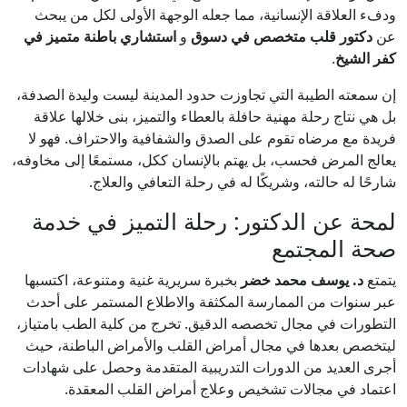
ودفء العلاقة الإنسانية، مما جعله الوجهة الأولى لكل من يبحث
عن
دكتور قلب متخصص في دسوق
و
استشاري باطنة متميز في
كفر الشيخ
.
إن سمعته الطيبة التي تجاوزت حدود المدينة ليست وليدة الصدفة،
بل هي نتاج رحلة مهنية حافلة بالعطاء والتميز، بنى خلالها علاقة
فريدة مع مرضاه تقوم على الصدق والشفافية والاحتراف. فهو لا
يعالج المرض فحسب، بل يهتم بالإنسان ككل، مستمعًا إلى مخاوفه،
شارحًا له حالته، وشريكًا له في رحلة التعافي والعلاج.
لمحة عن الدكتور: رحلة التميز في خدمة
صحة المجتمع
يتمتع
د. يوسف محمد خضر
بخبرة سريرية غنية ومتنوعة، اكتسبها
عبر سنوات من الممارسة المكثفة والاطلاع المستمر على أحدث
التطورات في مجال تخصصه الدقيق. تخرج من كلية الطب بامتياز،
ليتخصص بعدها في مجال أمراض القلب والأمراض الباطنة، حيث
أجرى العديد من الدورات التدريبية المتقدمة وحصل على شهادات
اعتماد في مجالات تشخيص وعلاج أمراض القلب المعقدة.