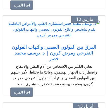
اقرأ المزيد
مارس 10
الفرق بين القولون العصبي والتهاب القولون
التقرحي ومرض كرون | د. يوسف محمد
خضر
يعاني الكثير من الأشخاص من آلام البطن والانتفاخ
واضطرابات الجهاز الهضمي، وغالبًا ما يختلط الأمر عليهم
بين القولون العصبي والتهاب القولون التقرحي ومرض
كرون. يقدم د. يوسف محمد خضر استشاري القلب
والأمراض الباطنية خدمات تشخيص وعلاج دقيقة لكل
اقرأ المزيد
حالة لضمان الوصول للعلاج المناسب بطريقة صحيحة
وآمنة.
أبريل 13