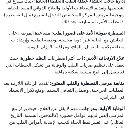
إدارة حالات احتشاء عضلة القلب (الجلطة) الحادة:
حيث يسرع في
تشخيصها وتقديم الإسعافات الأولية والعلاج الدوائي المنقذ للحياة،
وتوجيه المريض للمركز المتخصص للتدخل السريع (مثل القسطرة)
إذا تطلب الأمر، ثم متابعته بعد ذلك.
السيطرة طويلة الأمد على قصور القلب:
مساعدة المرضى على
التعايش مع الحالة عبر أدوية محسنة لوظيفة القلب، وإرشادات
متعلقة بكمية السوائل والملح، ومراقبة الأوزان اليومية.
علاج الارتجاف الأذيني:
أحد أكثر اضطرابات النظم خطورة، حيث
يعمل على تنظيم ضربات القلب والوقاية من تشكل الجلطات التي
قد تنتقل إلى المخ مسببة سكتة دماغية.
متابعة مرضى القسطرة والقلب المفتوح:
تقديم الرعاية اللازمة بعد
العمليات الجراحية، وضمان التعافي السليم، ومنع تكرار الانسداد
في الشرايين.
الوقاية الأولية:
وهو جانب مهم لا يقل عن العلاج، حيث يركز مع
المرضى الذين لديهم عوامل خطورة (كالتدخين، السمنة، التاريخ
العائلي) على تغيير نمط الحياة لتجنب الإصابة بأمراض القلب من