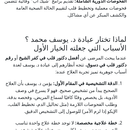
الفحوصات الدورية الشاملة:
تقديم برامج "شيك أب" وقائية تتضمن
فحوصات معملية وتخطيط قلب لتقييم الحالة الصحية العامة
والكشف المبكر عن أي مشاكل.
لماذا تختار عيادة د. يوسف محمد ؟
الأسباب التي جعلته الخيار الأول
عندما يبحث المرضى عن
أفضل دكتور قلب في كفر الشيخ
أو
رقم
دكتور قلب في دسوق
، تتجه أنظارهم إلى عيادة د. يوسف لعدة
أسباب جوهرية تميز تجربة العلاج عنده:
الدقة التشخيصية في المقام الأول:
يؤمن د. يوسف بأن العلاج
الصحيح يبدأ من تشخيص صحيح. فهو لا يسرع في وصف
الأدوية، بل يخصص وقتًا كافيًا لسماع المريض، وفحصه بدقة،
وطلب الفحوصات اللازمة (مثل تحاليل الدم، تخطيط القلب،
الإيكو إذا لزم الأمر) للوصول إلى التشخيص الدقيق.
خطة علاجية مخصصة:
لا توجد خطة علاج واحدة تناسب
الجميع. يضع د. يوسف لكل مريض خطة علاجية شخصية