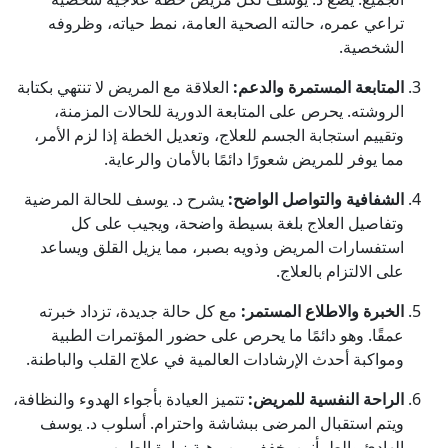
تراعي عمره، حالته الصحية العامة، نمط حياته، وظروفه
الشخصية.
المتابعة المستمرة والدعم:
العلاقة مع المريض لا تنتهي بكتابة
الروشته. يحرص على المتابعة الدورية للحالات المزمنة،
وتقييم استجابة الجسم للعلاج، وتعديل الخطة إذا لزم الأمر،
مما يوفر للمريض شعورًا دائمًا بالأمان والرعاية.
الشفافية والتواصل الواضح:
يشرح د. يوسف للحالة المرضية
وتفاصيل العلاج بلغة بسيطة واضحة، ويجيب على كل
استفسارات المريض وذويه بصبر، مما يزيل القلق ويساعد
على الالتزام بالعلاج.
الخبرة والاطلاع المستمر:
مع كل حالة جديدة، تزداد خبرته
عمقًا. وهو دائمًا ما يحرص على حضور المؤتمرات الطبية
ومواكبة أحدث الإرشادات العالمية في علاج القلب والباطنة.
الراحة النفسية للمريض:
تتميز العيادة بأجواء الهدوء والنظافة،
ويتم استقبال المرضى ببشاشة واحترام. أسلوب د. يوسف
الهادئ والطمأنين يخفف من رهبة زيارة الطبيب.