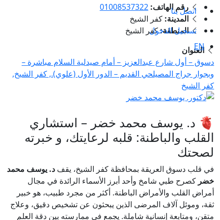
رقم الهاتف:
01008537322
اتصل بنا
المدينة:
كفر الشيخ
تسجيل الدخول
المنطقة:
كفر الشيخ
EN
العنوان
دسوق – أول شارع عبدالعزيز – أمام صيدلية السلام مباشرة –
وبجوار جراج المصيلحي القديم – الدور الأول (علوي)., كفر الشيخ,
كفر الشيخ
🫀 د. يوسف محمد خضر – استشاري
القلب والباطنة: قلبه لرعايتك، و خبرته
لصحتك
في قلب دسوق العريقة بمحافظة كفر الشيخ، يقف
د. يوسف محمد
خضر
كصرح طبي شامخ وأحد أبرز الأسماء الرائدة في مجال
أمراض القلب والأمراض الباطنة. أكثر من مجرد طبيب، هو خبير
ثقة، وموئل آلاف المرضى الذين يبحثون عن تشخيص دقيق، وعلاج
متقن، ومتابعة إنسانية شاملة. يجمع في ممارسته بين دقة العلم