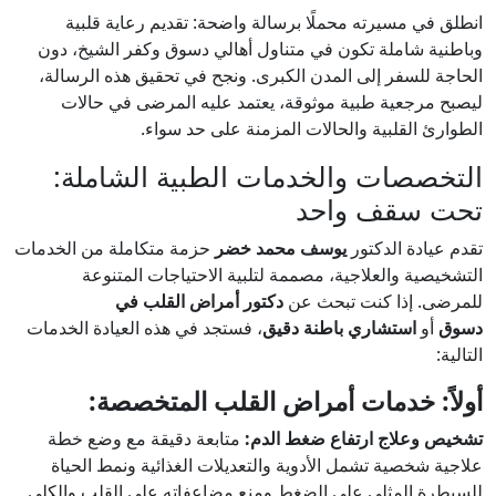
انطلق في مسيرته محملًا برسالة واضحة: تقديم رعاية قلبية
وباطنية شاملة تكون في متناول أهالي دسوق وكفر الشيخ، دون
الحاجة للسفر إلى المدن الكبرى. ونجح في تحقيق هذه الرسالة،
ليصبح مرجعية طبية موثوقة، يعتمد عليه المرضى في حالات
الطوارئ القلبية والحالات المزمنة على حد سواء.
التخصصات والخدمات الطبية الشاملة:
تحت سقف واحد
تقدم عيادة الدكتور
يوسف محمد خضر
حزمة متكاملة من الخدمات
التشخيصية والعلاجية، مصممة لتلبية الاحتياجات المتنوعة
للمرضى. إذا كنت تبحث عن
دكتور أمراض القلب في
دسوق
أو
استشاري باطنة دقيق
، فستجد في هذه العيادة الخدمات
التالية:
أولاً: خدمات أمراض القلب المتخصصة:
تشخيص وعلاج ارتفاع ضغط الدم:
متابعة دقيقة مع وضع خطة
علاجية شخصية تشمل الأدوية والتعديلات الغذائية ونمط الحياة
للسيطرة المثلى على الضغط ومنع مضاعفاته على القلب والكلى