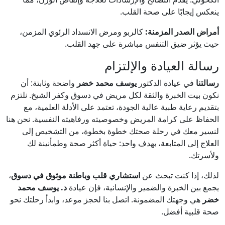
ينعكس إيجابًا على صحة القلب.
أمراض الصدر المزمنة:
كالربو ومرض الانسداد الرئوي المزمن،
حيث يؤثر ضيق التنفس مباشرة على جهد القلب.
رسالة العيادة والإلتزام
رسالتنا
في عيادة الدكتور
يوسف محمد خضر
واضحة وثابتة: أن
نكون بيت الخبرة والثقة لكل مريض في دسوق وكفر الشيخ. نلتزم
بتقديم رعاية طبية عالية الجودة، تعتمد على الأدلة العلمية، مع
الحفاظ على كرامة المريض وخصوصيته ورفاهيته النفسية. نحن هنا
لنسير معك في رحلة صحتك خطوة بخطوة، من التشخيص إلى
العلاج إلى المتابعة، بهدف واحد: حياة أكثر صحة وطمأنينة لك
ولأسرتك.
لذلك، إذا كنت تبحث عن
استشاري قلب وباطنة موثوق في دسوق
،
يجمع بين الخبرة والضمير والإنسانية، فإن عيادة
د. يوسف محمد
خضر
هي وجهتك المضمونة. اتصل بنا لحجز موعد، وابدأ رحلتك نحو
صحة قلبية أفضل.