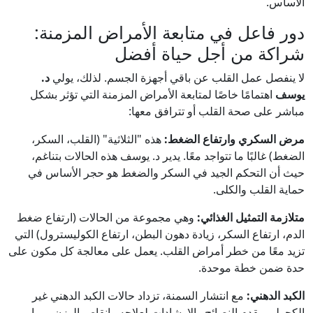
الأساس.
دور فاعل في متابعة الأمراض المزمنة:
شراكة من أجل حياة أفضل
لا ينفصل عمل القلب عن باقي أجهزة الجسم. لذلك، يولي
د.
يوسف
اهتمامًا خاصًا لمتابعة الأمراض المزمنة التي تؤثر بشكل
مباشر على صحة القلب أو تترافق معها:
مرض السكري وارتفاع الضغط:
هذه "الثلاثية" (القلب، السكر،
الضغط) غالبًا ما تتواجد معًا. يدير د. يوسف هذه الحالات بتناغم،
حيث أن التحكم الجيد في السكر والضغط هو حجر الأساس في
حماية القلب والكلى.
متلازمة التمثيل الغذائي:
وهي مجموعة من الحالات (ارتفاع ضغط
الدم، ارتفاع السكر، زيادة دهون البطن، ارتفاع الكوليسترول) التي
تزيد معًا من خطر أمراض القلب. يعمل على معالجة كل مكون على
حدة ضمن خطة موحدة.
الكبد الدهني:
مع انتشار السمنة، تزداد حالات الكبد الدهني غير
الكحولي. يقدم النصائح والإرشادات لعلاجه وإنقاص الوزن، مما