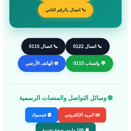
📞 اتصال بالرقم الثاني
📞 اتصال 0122
📞 اتصال 0115
💬 واتساب 0115
☎️ الهاتف الأرضي
🌐 وسائل التواصل والمنصات الرسمية
📧 البريد الإلكتروني
📘 فيسبوك
🧠 100 مليون صحة نفسية