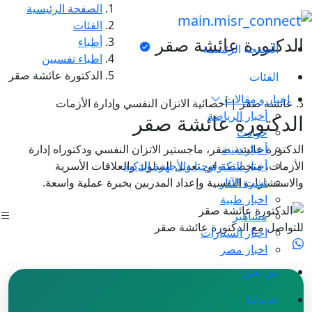
الصفحة الرئيسية
الفئات
الدكتورة عائشة صقر
أطباء
الصفحة الرئيسية
اطباء نفسيين
الدكتورة عائشة صقر
الفئات
اخبار و مقالات
د. عائشة صقر | أخصائية الاتزان النفسي وإدارة الأزمات
أخبار الرياضة
الدكتورة عائشة صقر
حوادث
أخبار دينية
الدكتورة عائشة صقر، ماجستير الاتزان النفسي ودكتوراه إدارة
أخبار التكنولوجيا والأجهزة الذكية
الأزمات، متخصصة في تعديل السلوك والعلاقات الأسرية
نشرة الآثار
والاستشارات النفسية وإعداد المدربين بخبرة عملية واسعة.
اخبار طبية
مشاهير
للتواصل مع الدكتورة عائشة صقر
اخبار السيارات
اخبار مصر
من نحن
خدماتنا