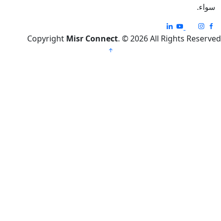
ء.
Copyright
Misr Connect
. © 2026 All Rights Res