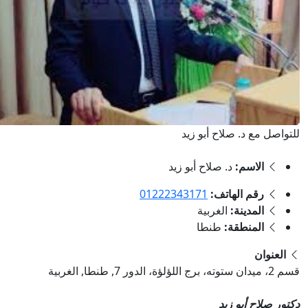
واصل مع د. صلاح أبو زيد
الاسم:
د. صلاح أبو زيد
رقم الهاتف:
‎01222343171
المدينة:
الغربية
المنطقة:
طنطا
العنوان
ؤلؤة، الدور 7, طنطا, الغربية
ور صلاح أبو زيد