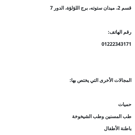
برج اللؤلؤة، الدور 7
 الهاتف:
012223431
جالات الأخرى التي يختص بها:
ات
المسنين وطب الشيخوخة
نة الأطفال