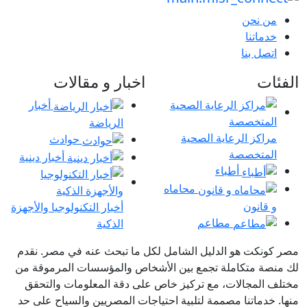
من نحن
خدماتنا
اتصل بنا
فئات
اخبار و مقالات
أخبار
الرياضة
مراكز الرعاية الصحية
حوادث
المتخصصة
أخبار دينية
أطباء
محاماه
و قانون
أخبار التكنولوجيا والأجهزة
مطاعم
الذكية
 كونكت هو الدليل الشامل لكل ما تبحث عنه في مصر. نقدم
منصة متكاملة تجمع بين الأشخاص والمؤسسات المرموقة من
لف المجالات، مع تركيز خاص على دقة المعلومات والتحقق
ا. خدماتنا مصممة لتلبية احتياجات المصريين والسياح على حد