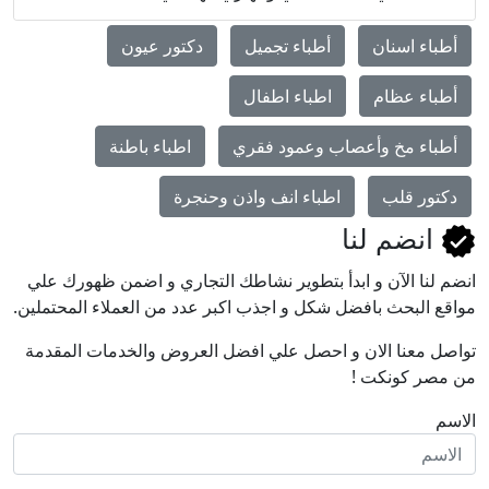
طباء اسنان
أطباء تجميل
دكتور عيون
طباء عظام
اطباء اطفال
طباء مخ وأعصاب وعمود فقري
اطباء باطنة
كتور قلب
اطباء انف واذن وحنجرة
انضم لنا
م لنا اﻵن و ابدأ بتطوير نشاطك التجاري و اضمن ظهورك علي
قع البحث بافضل شكل و اجذب اكبر عدد من العملاء المحتملين.
صل معنا الان و احصل علي افضل العروض والخدمات المقدمة
مصر كونكت !
سم