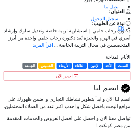
اتصل بنا
العنوان:
تسجيل الدخول
نبذة عن الطبيب:
EN
دكتورة رحاب حلمي | استشارية تربية خاصة وتعديل سلوك وإرشاد
أسري في الهرم والجيزة تُعد دكتورة رحاب حلمي واحدة من أبرز
المتخصصين في مجال التربية الخاصة ...
اقرأ المزيد
الأيام المتاحة
السبت
الأحد
الإثنين
الثلاثاء
الأربعاء
الخميس
الجمعة
احجز الآن
انضم لنا
انضم لنا اﻵن و ابدأ بتطوير نشاطك التجاري و اضمن ظهورك علي
مواقع البحث بافضل شكل و اجذب اكبر عدد من العملاء المحتملين.
تواصل معنا الان و احصل علي افضل العروض والخدمات المقدمة
من مصر كونكت !