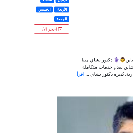
الأربعاء
الخميس
الجمعة
احجز الآن
اين👨⚕️ دكتور بشاي مينا
شاين يقدم خدمات متكاملة
ة. يُديره دكتور بشاي ...
اقرأ