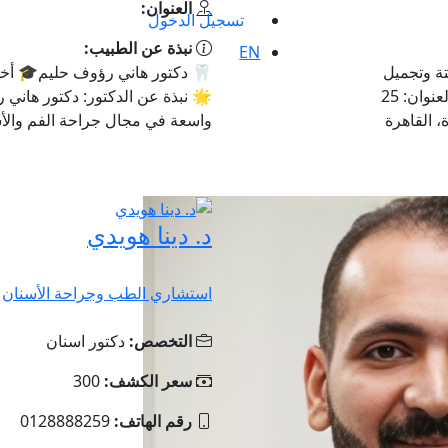
العنوان:
تسجيل الدخول
نبذة عن الطبيب:
EN
ة وتجميل
🦷 دكتور هاني رؤوف حليم🎓 أخص
الأسنان 🏥 العيادة: MARVEL DENTAL CLINIC📍 العنوان: 25
🌟 نبذة عن الدكتور: دكتور هاني
 القاهرة
واسعة في مجال جراحة الفم والأس
د. دينا هويدي
استشاري الطب وجراحة الأسنان
التخصص:
دكتور اسنان
سعر الكشف:
300
رقم الهاتف:
0128888259