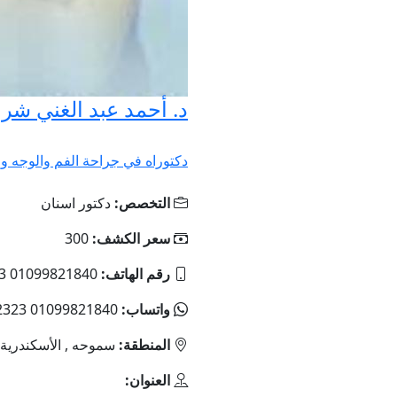
د. أحمد عبد الغني شرا
دكتوراه في جراحة الفم والوجه وا
التخصص:
دكتور اسنان
سعر الكشف:
300
رقم الهاتف:
01099821840 034212323
واتساب:
01099821840 034212323
المنطقة:
سموحه , الأسكندرية
العنوان: