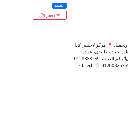
الجمعة
احجز الآن
🦷 دكتورة دينا هويديطبيبة أسنان وتجميل 📍 مركز لاجينيز (La
موقع العيادة: عيادات الندى، عيادة
108، سوديك ويست، الشيخ زايد 📞 رقم العيادة: 0128888259
01095595775 01118571999 01200825255 🦷 الخدمات