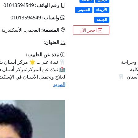
رقم الهاتف:
01013594549
الأربعاء
الخميس
واتساب:
01013594549
الجمعة
المنطقة:
العجمي, الأسكندرية
احجز الآن
العنوان:
نبذة عن الطبيب:
 وجراحة
🦷 نبذة عني... 🌟 مركز أسنان ش
لية
🏥 نبذة عن المركز:مركز أسنان 
أسنان. 🦷
لعلاج وتجميل الأسنان في الإسكندري
المزيد