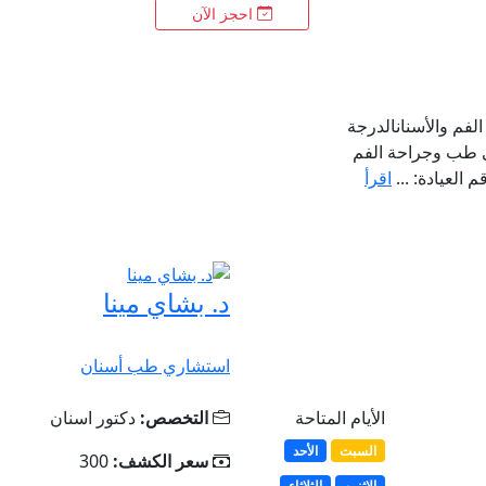
احجز الآن
فم والأسنانالدرجة
ئي طب وجراحة الفم
العيادة: ...
اقرأ
د. بشاي مينا
استشاري طب أسنان
الأيام المتاحة
التخصص:
دكتور اسنان
السبت
الأحد
سعر الكشف:
300
الإثنين
الثلاثاء