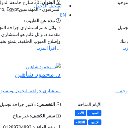
نك QNB امام التوحيد
العنوان:
30 شارع جامعة الدو
تسجيل الدخول
الشرقيون - المهندسين‎‎, Cairo, Egypt
EN
نبذة عن الطبيب:
جميل
د. وائل غانم استشاري جراحة التج
مقدمة د. وائل غانم هو استشار
أعلى بنك
وإصلاح العيوب الخلقية، يتمتع بخ
زيد
...
اقرأ المزيد
د. محمود شاهين
جه ...
استشاري جراحه التجميل وتنسيق 
الأيام المتاحة
التخصص:
دكتور جراحة تجميل
السبت
الأحد
سعر الكشف:
غير متاح
الإثنين
الثلاثاء
رقم الهاتف:
01289704893