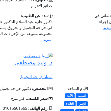
حدائق الاهرام
أخصائي في
نبذة عن الطبيب:
 إجراء
دكتور حازم عبد السلام الدكتور ح
لمزيد
في جراحة التجميل والحروق. يتمت
مجموعة متنوعة من الإجراءات التجم
المزيد
د. وليد مصطفى
أستاذ جراحة التجميل
الأيام المتاحة
التخصص:
دكتور جراحة تجميل
السبت
الأحد
سعر الكشف:
غير متاح
الإثنين
الثلاثاء
رقم الهاتف:
01015501565