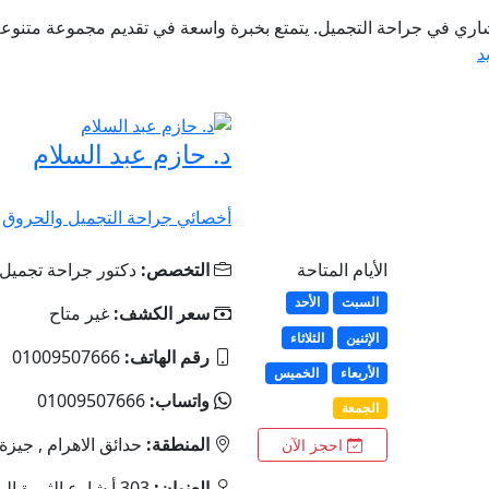
ستشاري في جراحة التجميل. يتمتع بخبرة واسعة في تقديم مجموعة متنوع
د
د. حازم عبد السلام
أخصائي جراحة التجميل والحروق
الأيام المتاحة
التخصص:
دكتور جراحة تجميل
السبت
الأحد
سعر الكشف:
غير متاح
الإثنين
الثلاثاء
رقم الهاتف:
01009507666
الأربعاء
الخميس
واتساب:
01009507666
الجمعة
المنطقة:
حدائق الاهرام , جيزة
احجز الآن
العنوان:
303 أ شارع الثروة 