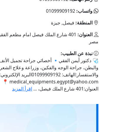
واتساب:
01099909192
المنطقة:
فيصل, جيزة
العنوان:
401 شارع الملك فيصل امام مطعم الفقير
مصر
نبذة عن الطبيب:
🩺 دكتور أيمن الفقي🔹 أخصائي جراحة تجميل الأنف 
والبطن، جراحة الوجه والفكين، وزراعة وعلاج الشعر
والاستفسار:الهاتف: 01099909192البريد الإلكتروني:
📍
medical_equipments.egypt@yahoo.com
العنوان:401 شارع الملك فيصل، ...
اقرأ المزيد