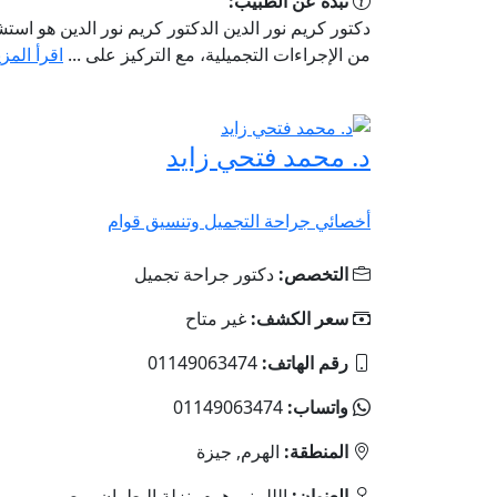
نبذة عن الطبيب:
دكتور كريم نور الدين الدكتور كريم نور الدين هو ا
من الإجراءات التجميلية، مع التركيز على ...
اقرأ المزي
د. محمد فتحي زايد
أخصائي جراحة التجميل وتنسيق قوام
التخصص:
دكتور جراحة تجميل
سعر الكشف:
غير متاح
رقم الهاتف:
01149063474
واتساب:
01149063474
المنطقة:
الهرم, جيزة
العنوان:
الللبيني.هرم، نزلة البطران، مصر