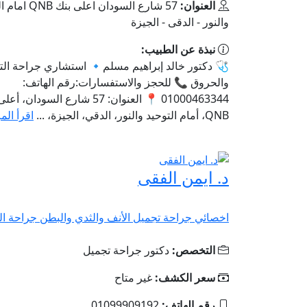
العنوان:
57 شارع السودان اعلى ب
والنور - الدقى - الجيزة
نبذة عن الطبيب:
🩺 دكتور خالد إبراهيم مسلم🔹 استشاري جراحة الت
والحروق 📞 للحجز والاستفسارات:رقم الهاتف:
01000463344 📍 العنوان: 57 شارع السودان، 
QNB، أمام التوحيد والنور، الدقي، الجيزة، ...
اقرأ الم
د. ايمن الفقى
اخصائي جراحة تجميل الأنف والثدي والبطن جراحة الو
التخصص:
دكتور جراحة تجميل
سعر الكشف:
غير متاح
رقم الهاتف:
01099909192