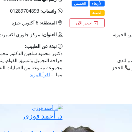
الأربعاء
الخميس
واتساب:
01289704893
الجمعة
المنطقة:
6 أكتوبر, جيزة
احجز الآن
، الجيزة،
العنوان:
مركز جلوري اكسبرت -٦ أكتو
نبذة عن الطبيب:
دكتور محمود شاهين الدكتور محم
والثدي
جراحة التجميل وتنسيق القوام. يت
 📞 للحجز
مجموعة متنوعة من العمليات التج
مما ...
اقرأ المزيد
د. أحمد فوزي