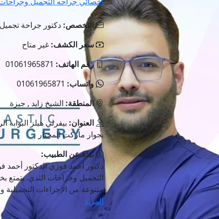
أخصائي جراحه التجميل وجراحات 
التخصص:
دكتور جراحة تجميل
سعر الكشف:
غير متاح
رقم الهاتف:
01061965871
واتساب:
01061965871
المنطقة:
الشيخ زايد , جيزة
العنوان:
بجوار ماركت المختار
نبذة عن الطبيب:
دكتور أحمد فوزي الدكتور أحمد 
التجميل وجراحات الثدي. يتمتع ب
متنوعة من الإجراءات التجميلية وال
المزيد