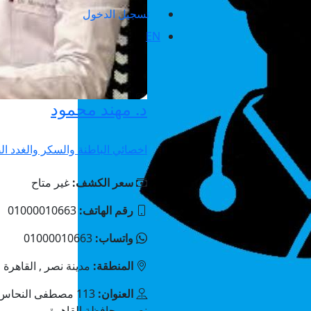
تسجيل الدخول
EN
د. مهند محمود
اخصائي الباطنة والسكر والغدد 
سعر الكشف:
غير متاح
رقم الهاتف:
01000010663
واتساب:
01000010663
المنطقة:
مدينة نصر , القاهرة
العنوان:
113 مصطفى النحاس،
نصر، محافظة القاهرة‬