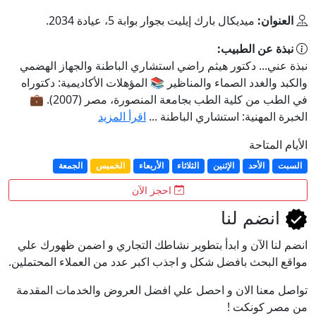
العنوان:
ميديكال بارك إيليت بجوار بوابة 5، عيادة 2034.
نبذة عن الطبيب:
نبذة عني... دكتور هيثم راضي استشاري الباطنة والجهاز الهضمي
والكبد والغدد الصماء والمناظير 📚 المؤهلات الأكاديمية: دكتوراه
في الطب من كلية الطب بجامعة المنصورة، مصر (2007). 💼
الخبرة المهنية: استشاري الباطنة ...
اقرأ المزيد
الأيام المتاحة
السبت
الأحد
الإثنين
الثلاثاء
الأربعاء
الخميس
الجمعة
احجز الآن
انضم لنا
انضم لنا اﻵن و ابدأ بتطوير نشاطك التجاري و اضمن ظهورك علي
مواقع البحث بافضل شكل و اجذب اكبر عدد من العملاء المحتملين.
تواصل معنا الان و احصل علي افضل العروض والخدمات المقدمة
من مصر كونكت !