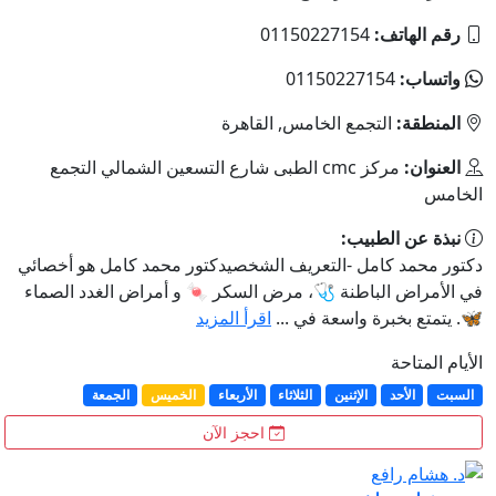
رقم الهاتف:
01150227154
واتساب:
01150227154
المنطقة:
التجمع الخامس, القاهرة
العنوان:
مركز cmc الطبى شارع التسعين الشمالي التجمع
الخامس
نبذة عن الطبيب:
دكتور محمد كامل -التعريف الشخصيدكتور محمد كامل هو أخصائي
في الأمراض الباطنة 🩺، مرض السكر 🍬 و أمراض الغدد الصماء
🦋. يتمتع بخبرة واسعة في ...
اقرأ المزيد
الأيام المتاحة
السبت
الأحد
الإثنين
الثلاثاء
الأربعاء
الخميس
الجمعة
احجز الآن