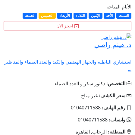
الأيام المتاحة
السبت
الأحد
الإثنين
الثلاثاء
الأربعاء
الخميس
الجمعة
احجز الآن
د. هيثم راضي
استشاري الباطنه والجهاز الهضمي والكبد والغدد الصماء والمناظير
...
التخصص:
دكتور سكر و الغدد الصماء
سعر الكشف:
غير متاح
رقم الهاتف:
01040711588
واتساب:
01040711588
المنطقة:
الرحاب, القاهرة