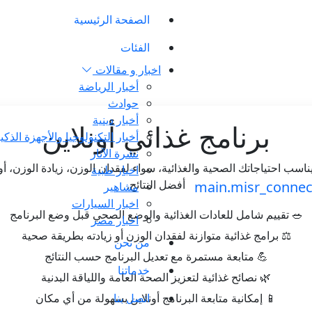
الصفحة الرئيسية
الفئات
اخبار و مقالات
أخبار الرياضة
حوادث
أخبار دينية
برنامج غذائي أونلاين
أخبار التكنولوجيا والأجهزة الذكي
نشرة الآثار
اخبار طبية
ب احتياجاتك الصحية والغذائية، سواء لفقدان الوزن، زيادة الوزن، أو
أفضل النتائج.
مشاهير
اخبار السيارات
🥗 تقييم شامل للعادات الغذائية والوضع الصحي قبل وضع البرنامج
اخبار مصر
⚖️ برامج غذائية متوازنة لفقدان الوزن أو زيادته بطريقة صحية
من نحن
💪 متابعة مستمرة مع تعديل البرنامج حسب النتائج
خدماتنا
🌿 نصائح غذائية لتعزيز الصحة العامة واللياقة البدنية
اتصل بنا
📱 إمكانية متابعة البرنامج أونلاين بسهولة من أي مكان