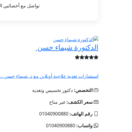
تواصل مع أخصائيي ا
الدكتورة شيماء حسن
استشارات تغذية علاجية أونلاين مع د. شيماء حسن ...
التخصص:
دكتور تخسيس وتغذية
سعر الكشف:
غير متاح
رقم الهاتف:
01040900880
واتساب:
01040900880