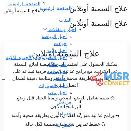
الصفحة الرئيسية
علاج السمنة أونلاين
الصفحة الرئيسية
علاج السمنة أونلاين
الفئات
علاج السمنة أونلاين
اخبار و مقالات
أخبار الرياضة
حوادث
أخبار دينية
علاج السمنة أونلاين
أخبار التكنولوجيا والأجهزة الذكية
نشرة الآثار
يمكنك الحصول على استشارات متخصصة لعلاج السمنة
اخبار طبية
عبر الإنترنت، مع برامج غذائية وتمارين فردية تساعد على
مشاهير
خسارة الوزن بطريقة صحية وآمنة، ومتابعة دقيقة لضمان
اخبار السيارات
أفضل النتائج.
اخبار مصر
⚖️ تقييم شامل للوضع الصحي ونمط الحياة قبل وضع
من نحن
البرنامج العلاجي
خدماتنا
🥗 برامج غذائية متوازنة لفقدان الوزن بطريقة صحية وآمنة
💪 خطط تمارين شخصية مصممة لكل حالة
اتصل بنا