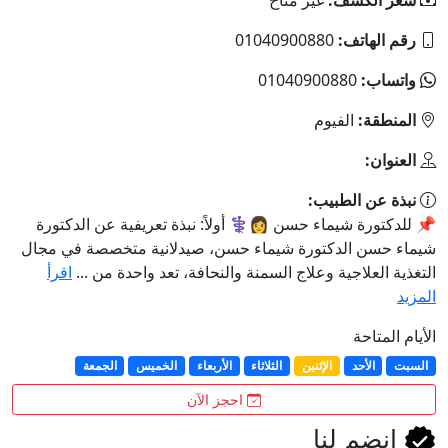
رقم الهاتف:
01040900880
واتساب:
01040900880
المنطقة:
الفيوم
العنوان:
نبذة عن الطبيب:
📌 للدكتورة شيماء حسن 👩⚕️ أولاً: نبذة تعريفية عن الدكتورة
شيماء حسن الدكتورة شيماء حسن، صيدلانية متخصصة في مجال
التغذية العلاجية وعلاج السمنة والنحافة، تعد واحدة من ...
اقرأ
المزيد
الأيام المتاحة
السبت
الأحد
الإثنين
الثلاثاء
الأربعاء
الخميس
الجمعة
احجز الآن
انضم لنا