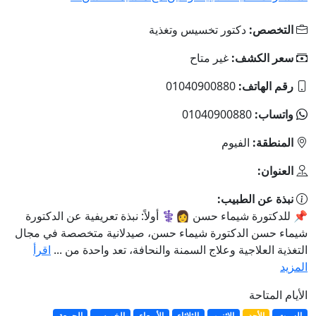
التخصص:
دكتور تخسيس وتغذية
سعر الكشف:
غير متاح
رقم الهاتف:
01040900880
واتساب:
01040900880
المنطقة:
الفيوم
العنوان:
نبذة عن الطبيب:
📌 للدكتورة شيماء حسن 👩⚕️ أولاً: نبذة تعريفية عن الدكتورة
شيماء حسن الدكتورة شيماء حسن، صيدلانية متخصصة في مجال
التغذية العلاجية وعلاج السمنة والنحافة، تعد واحدة من ...
اقرأ
المزيد
الأيام المتاحة
السبت
الأحد
الإثنين
الثلاثاء
الأربعاء
الخميس
الجمعة