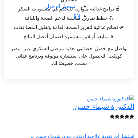
تسجيل الدخول
🍏 برامج غذائية متوازنة للتحكم في مستويات السكر
EN
💪 خطط تمارين مناسبة لدعم الصحة واللياقة
🌿 نصائح غذائية لتعزيز الصحة العامة وتقليل المضاعفات
📱 متابعة أونلاين مستمرة لضمان أفضل النتائج
تواصل مع أفضل أخصائيي تغذية مرضى السكري عبر "مصر
كونكت" للحصول على استشارة موثوقة وبرنامج غذائي
مصمم خصيصًا لك.
الدكتورة شيماء حسن
استشارات تغذية علاجية أونلاين مع د. شيماء حسن ...