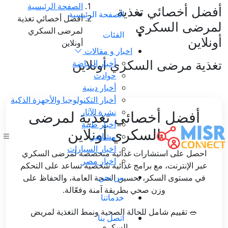
الصفحة الرئيسية
أفضل أخصائي تغذية
الصفحة الرئيسية
أفضل أخصائي تغذية
لمرضى السكري
لمرضى السكري
الفئات
أونلاين
أونلاين
اخبار و مقالات
تغذية مرضى السكري أونلاين
أخبار الرياضة
حوادث
أخبار دينية
أخبار التكنولوجيا والأجهزة الذكية
نشرة الآثار
أفضل أخصائي تغذية لمرضى
اخبار طبية
السكري أونلاين
مشاهير
اخبار السيارات
احصل على استشارات غذائية متخصصة لمرضى السكري
اخبار مصر
عبر الإنترنت، مع برامج غذائية شخصية تساعد على التحكم
من نحن
في مستوى السكر، تحسين الصحة العامة، والحفاظ على
وزن صحي بطريقة آمنة وفعّالة.
خدماتنا
🥗 تقييم شامل للحالة الصحية ونمط التغذية لمريض
اتصل بنا
السكري