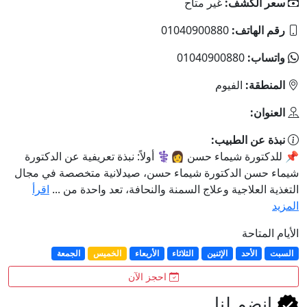
سعر الكشف:
غير متاح
رقم الهاتف:
01040900880
واتساب:
01040900880
المنطقة:
الفيوم
العنوان:
نبذة عن الطبيب:
📌 للدكتورة شيماء حسن 👩⚕️ أولاً: نبذة تعريفية عن الدكتورة
شيماء حسن الدكتورة شيماء حسن، صيدلانية متخصصة في مجال
التغذية العلاجية وعلاج السمنة والنحافة، تعد واحدة من ...
اقرأ
المزيد
الأيام المتاحة
السبت
الأحد
الإثنين
الثلاثاء
الأربعاء
الخميس
الجمعة
احجز الآن
انضم لنا