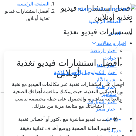
الصفحة الرئيسية
أفضل استشارات فيديو
أفضل استشارات فيديو
تغذية أونلاين
تغذية أونلاين
الصفحة الرئيسية
استشارات فيديو تغذية
الفئات
اخبار و مقالات
أخبار الرياضة
حوادث
أفضل استشارات فيديو تغذية
أخبار دينية
أونلاين
أخبار التكنولوجيا والأجهزة الذكية
نشرة الآثار
احصل على استشارات تغذية عبر مكالمات الفيديو مع نخبة
اخبار طبية
من أخصائيي التغذية، حيث يمكنك مناقشة أهدافك الصحية
مشاهير
والغذائية مباشرة، والحصول على خطة مخصصة تناسب
اخبار السيارات
احتياجاتك مع متابعة مرنة من منزلك.
اخبار مصر
من نحن
📹 جلسات فيديو مباشرة مع دكتور أو أخصائي تغذية
🥗 تقييم الحالة الصحية ووضع أهداف غذائية دقيقة
خدماتنا