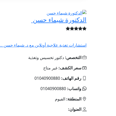
الدكتورة شيماء حسن
استشارات تغذية علاجية أونلاين مع د. شيماء حسن ...
التخصص:
دكتور تخسيس وتغذية
سعر الكشف:
غير متاح
رقم الهاتف:
01040900880
واتساب:
01040900880
المنطقة:
الفيوم
العنوان: