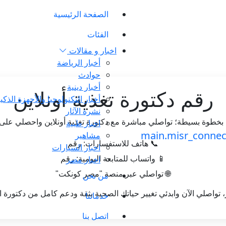
الصفحة الرئيسية
الفئات
اخبار و مقالات
أخبار الرياضة
حوادث
أخبار دينية
رقم دكتورة تغذية أونلاين
أخبار التكنولوجيا والأجهزة الذكي
نشرة الآثار
اخبار طبية
خطوة بسيطة؛ تواصلي مباشرة مع دكتورة تغذية أونلاين واحصلي على م
مشاهير
📞 هاتف للاستفسارات: رقم
اخبار السيارات
اخبار مصر
📱 واتساب للمتابعة اليومية: رقم
🌐 تواصلي عبر منصة "مصر كونكت"
من نحن
، تواصلي الآن وابدئي تغيير حياتك الصحية بثقة ودعم كامل من دكتورة الت
خدماتنا
اتصل بنا