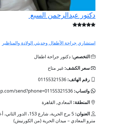
دكتور عبدالرحمن السبع
استشاري جراحة الأطفال وحديثي الولادة والمناظير
التخصص:
دكتور جراحة اطفال
سعر الكشف:
غير متاح
رقم الهاتف:
01155321536
واتساب:
app.com/send?phone=01155321536
المنطقة:
المعادي, القاهرة
العنوان:
5 برج الحرية، شارع 153، 
مترو المعادي – ميدان الحرية (من الكورنيش)