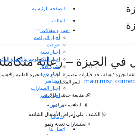
زة
الصفحة الرئيسية
الفئات
زة
اخبار و مقالات
أخبار الرياضة
حوادث
أخبار دينية
في الجيزة – رعاية متكاملة
أخبار التكنولوجيا والأجهزة الذكي
نشرة الآثار
اخبار طبية
الجيزة؟ هنا ستجد خيارات مضمونة تجمع بين الخبرة الطبية والاهتما
مشاهير
النمو المختلفة.
اخبار السيارات
اخبار مصر
👶 متابعة حديثي الولادة
من نحن
💉 التطعيمات الدورية
🩺 الكشف على أمراض الأطفال الشائعة
خدماتنا
⚕️ استشارات تغذية ونمو
اتصل بنا